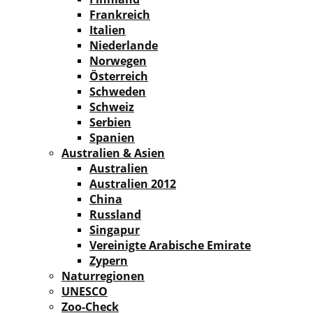
Frankreich
Italien
Niederlande
Norwegen
Österreich
Schweden
Schweiz
Serbien
Spanien
Australien & Asien
Australien
Australien 2012
China
Russland
Singapur
Vereinigte Arabische Emirate
Zypern
Naturregionen
UNESCO
Zoo-Check