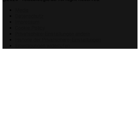
Media
Datenschutz
Impressum
Cookie Policy
Privatsphäre-Einstellungen ändern
Historie der Privatsphäre-Einstellungen
Einwilligungen widerrufen