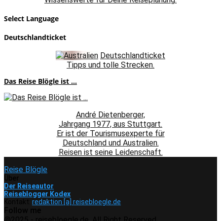
Select Language
Deutschlandticket
Deutschlandticket
Tipps und tolle Strecken.
Das Reise Blögle ist ...
André Dietenberger,
Jahrgang 1977, aus Stuttgart.
Er ist der Tourismusexperte für
Deutschland und Australien.
Reisen ist seine Leidenschaft.
Reise Blögle
Über
Der Reiseautor
Reiseblogger Kodex
Kontakt:
redaktion [a] reisebloegle.de
Follow me
Facebook
Instagram
Pinterest
Youtube
Rss
Spotify
@2025 - reisebloegle.de. All Right Reserved.