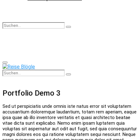
Search
Search
for:
Facebook
Instagram
Pinterest
Youtube
Rss
Spotify
Primary
Menu
Search
Search
for:
Portfolio Demo 3
Sed ut perspiciatis unde omnis iste natus error sit voluptatem
accusantium doloremque laudantium, totam rem aperiam, eaque
ipsa quae ab illo inventore veritatis et quasi architecto beatae
vitae dicta sunt explicabo. Nemo enim ipsam luptatem quia
voluptas sit aspernatur aut odit aut fugit, sed quia consequuntur
magni dolores eos qui ratione voluptatem sequi nesciunt. Neque