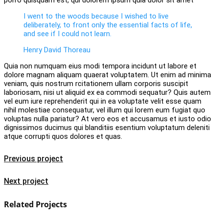
porro quisquam est, qui dolorem ipsum quia dolor sit amet
I went to the woods because I wished to live
deliberately, to front only the essential facts of life,
and see if I could not learn.
Henry David Thoreau
Quia non numquam eius modi tempora incidunt ut labore et
dolore magnam aliquam quaerat voluptatem. Ut enim ad minima
veniam, quis nostrum rcitationem ullam corporis suscipit
laboriosam, nisi ut aliquid ex ea commodi sequatur? Quis autem
vel eum iure reprehenderit qui in ea voluptate velit esse quam
nihil molestiae consequatur, vel illum qui lorem eum fugiat quo
voluptas nulla pariatur? At vero eos et accusamus et iusto odio
dignissimos ducimus qui blanditiis esentium voluptatum deleniti
atque corrupti quos dolores et quas.
Previous project
Next project
Related Projects