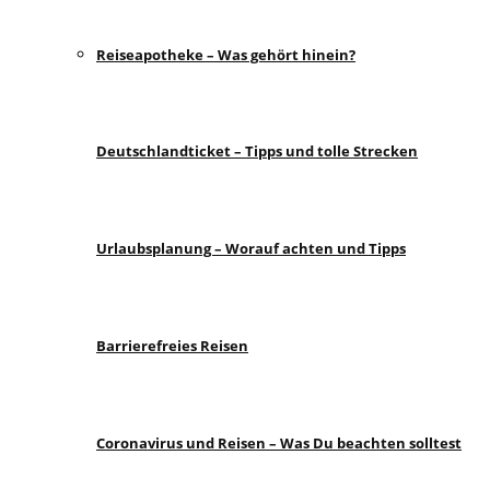
Reiseapotheke – Was gehört hinein?
Deutschlandticket – Tipps und tolle Strecken
Urlaubsplanung – Worauf achten und Tipps
Barrierefreies Reisen
Coronavirus und Reisen – Was Du beachten solltest