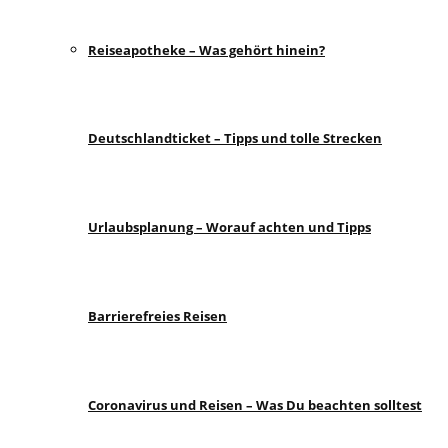
Reiseapotheke – Was gehört hinein?
Deutschlandticket – Tipps und tolle Strecken
Urlaubsplanung – Worauf achten und Tipps
Barrierefreies Reisen
Coronavirus und Reisen – Was Du beachten solltest