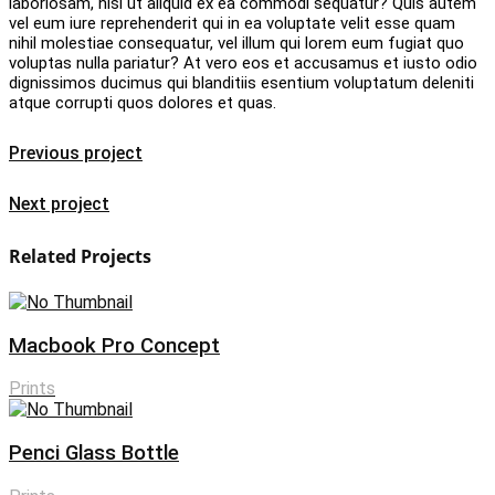
laboriosam, nisi ut aliquid ex ea commodi sequatur? Quis autem
vel eum iure reprehenderit qui in ea voluptate velit esse quam
nihil molestiae consequatur, vel illum qui lorem eum fugiat quo
voluptas nulla pariatur? At vero eos et accusamus et iusto odio
dignissimos ducimus qui blanditiis esentium voluptatum deleniti
atque corrupti quos dolores et quas.
Previous project
Next project
Related Projects
Macbook Pro Concept
Prints
Penci Glass Bottle