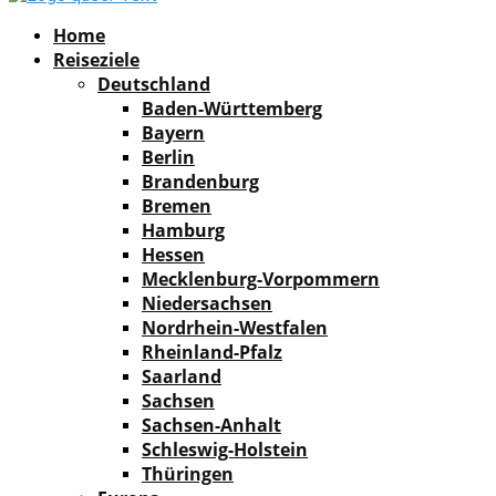
Facebook
Instagram
Pinterest
Youtube
Rss
Spotify
Home
Reiseziele
Deutschland
Baden-Württemberg
Bayern
Berlin
Brandenburg
Bremen
Hamburg
Hessen
Mecklenburg-Vorpommern
Niedersachsen
Nordrhein-Westfalen
Rheinland-Pfalz
Saarland
Sachsen
Sachsen-Anhalt
Schleswig-Holstein
Thüringen