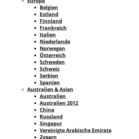
Europa
Belgien
Estland
Finnland
Frankreich
Italien
Niederlande
Norwegen
Österreich
Schweden
Schweiz
Serbien
Spanien
Australien & Asien
Australien
Australien 2012
China
Russland
Singapur
Vereinigte Arabische Emirate
Zypern