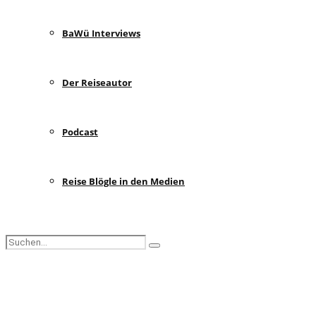
BaWü Interviews
Der Reiseautor
Podcast
Reise Blögle in den Medien
Search
Search
for:
Facebook
Instagram
Pinterest
Youtube
Rss
Spotify