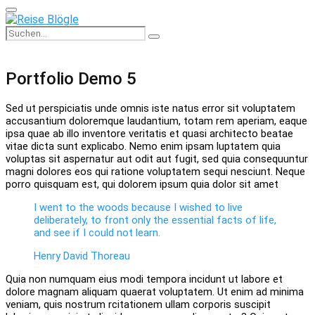
Primary
Menu
Search
Search
for:
Portfolio Demo 5
Sed ut perspiciatis unde omnis iste natus error sit voluptatem
accusantium doloremque laudantium, totam rem aperiam, eaque
ipsa quae ab illo inventore veritatis et quasi architecto beatae
vitae dicta sunt explicabo. Nemo enim ipsam luptatem quia
voluptas sit aspernatur aut odit aut fugit, sed quia consequuntur
magni dolores eos qui ratione voluptatem sequi nesciunt. Neque
porro quisquam est, qui dolorem ipsum quia dolor sit amet
I went to the woods because I wished to live
deliberately, to front only the essential facts of life,
and see if I could not learn.
Henry David Thoreau
Quia non numquam eius modi tempora incidunt ut labore et
dolore magnam aliquam quaerat voluptatem. Ut enim ad minima
veniam, quis nostrum rcitationem ullam corporis suscipit