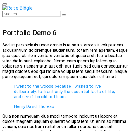
Primary
Menu
Search
Search
for:
Portfolio Demo 6
Sed ut perspiciatis unde omnis iste natus error sit voluptatem
accusantium doloremque laudantium, totam rem aperiam, eaque
ipsa quae ab illo inventore veritatis et quasi architecto beatae
vitae dicta sunt explicabo. Nemo enim ipsam luptatem quia
voluptas sit aspernatur aut odit aut fugit, sed quia consequuntur
magni dolores eos qui ratione voluptatem sequi nesciunt. Neque
porro quisquam est, qui dolorem ipsum quia dolor sit amet
I went to the woods because I wished to live
deliberately, to front only the essential facts of life,
and see if I could not learn.
Henry David Thoreau
Quia non numquam eius modi tempora incidunt ut labore et
dolore magnam aliquam quaerat voluptatem. Ut enim ad minima
veniam, quis nostrum rcitationem ullam corporis suscipit