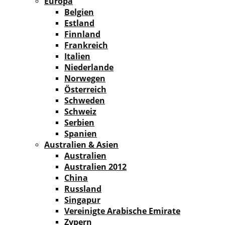
Europa
Belgien
Estland
Finnland
Frankreich
Italien
Niederlande
Norwegen
Österreich
Schweden
Schweiz
Serbien
Spanien
Australien & Asien
Australien
Australien 2012
China
Russland
Singapur
Vereinigte Arabische Emirate
Zypern