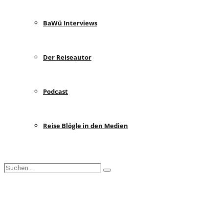
BaWü Interviews
Der Reiseautor
Podcast
Reise Blögle in den Medien
Search
Search
for:
Facebook
Instagram
Pinterest
Youtube
Rss
Spotify