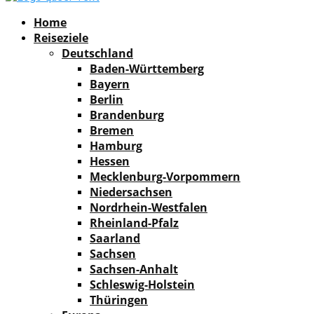
Facebook
Instagram
Pinterest
Youtube
Rss
Spotify
Home
Reiseziele
Deutschland
Baden-Württemberg
Bayern
Berlin
Brandenburg
Bremen
Hamburg
Hessen
Mecklenburg-Vorpommern
Niedersachsen
Nordrhein-Westfalen
Rheinland-Pfalz
Saarland
Sachsen
Sachsen-Anhalt
Schleswig-Holstein
Thüringen