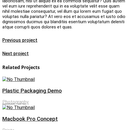
laboriosam, nisi ut aliquid ex ea commodi sequatur? Quis autem
vel eum iure reprehenderit qui in ea voluptate velit esse quam
nihil molestiae consequatur, vel illum qui lorem eum fugiat quo
voluptas nulla pariatur? At vero eos et accusamus et iusto odio
dignissimos ducimus qui blanditiis esentium voluptatum deleniti
atque corrupti quos dolores et quas.
Previous project
Next project
Related Projects
Plastic Packaging Demo
Photography
Macbook Pro Concept