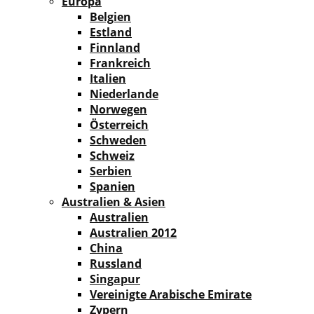
Europa
Belgien
Estland
Finnland
Frankreich
Italien
Niederlande
Norwegen
Österreich
Schweden
Schweiz
Serbien
Spanien
Australien & Asien
Australien
Australien 2012
China
Russland
Singapur
Vereinigte Arabische Emirate
Zypern