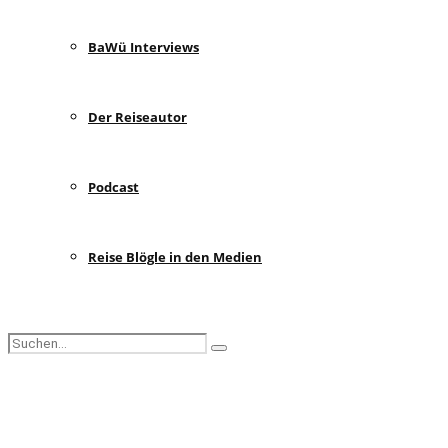
BaWü Interviews
Der Reiseautor
Podcast
Reise Blögle in den Medien
Search
Search
for:
Facebook
Instagram
Pinterest
Youtube
Rss
Spotify