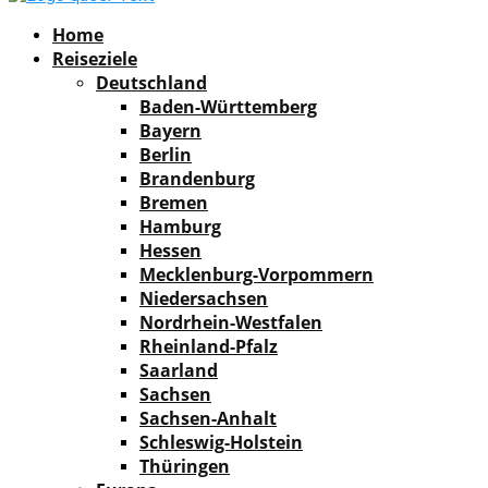
Facebook
Instagram
Pinterest
Youtube
Rss
Spotify
Home
Reiseziele
Deutschland
Baden-Württemberg
Bayern
Berlin
Brandenburg
Bremen
Hamburg
Hessen
Mecklenburg-Vorpommern
Niedersachsen
Nordrhein-Westfalen
Rheinland-Pfalz
Saarland
Sachsen
Sachsen-Anhalt
Schleswig-Holstein
Thüringen