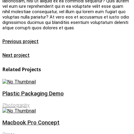
laboriosam, nisi ut aliquid ex ea commodi sequatur? Quis autem
vel eum iure reprehenderit qui in ea voluptate velit esse quam
nihil molestiae consequatur, vel illum qui lorem eum fugiat quo
voluptas nulla pariatur? At vero eos et accusamus et iusto odio
dignissimos ducimus qui blanditiis esentium voluptatum deleniti
atque corrupti quos dolores et quas.
Previous project
Next project
Related Projects
Plastic Packaging Demo
Photography
Macbook Pro Concept