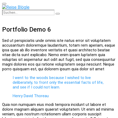
Primary
Menu
Search
Search
for:
Portfolio Demo 6
Sed ut perspiciatis unde omnis iste natus error sit voluptatem
accusantium doloremque laudantium, totam rem aperiam, eaque
ipsa quae ab illo inventore veritatis et quasi architecto beatae
vitae dicta sunt explicabo. Nemo enim ipsam luptatem quia
voluptas sit aspernatur aut odit aut fugit, sed quia consequuntur
magni dolores eos qui ratione voluptatem sequi nesciunt. Neque
porro quisquam est, qui dolorem ipsum quia dolor sit amet
I went to the woods because I wished to live
deliberately, to front only the essential facts of life,
and see if I could not learn.
Henry David Thoreau
Quia non numquam eius modi tempora incidunt ut labore et
dolore magnam aliquam quaerat voluptatem. Ut enim ad minima
veniam, quis nostrum rcitationem ullam corporis suscipit