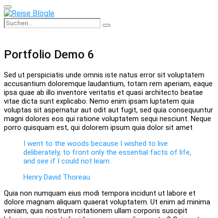
Primary
Menu
Search
Search
for:
Portfolio Demo 6
Sed ut perspiciatis unde omnis iste natus error sit voluptatem
accusantium doloremque laudantium, totam rem aperiam, eaque
ipsa quae ab illo inventore veritatis et quasi architecto beatae
vitae dicta sunt explicabo. Nemo enim ipsam luptatem quia
voluptas sit aspernatur aut odit aut fugit, sed quia consequuntur
magni dolores eos qui ratione voluptatem sequi nesciunt. Neque
porro quisquam est, qui dolorem ipsum quia dolor sit amet
I went to the woods because I wished to live
deliberately, to front only the essential facts of life,
and see if I could not learn.
Henry David Thoreau
Quia non numquam eius modi tempora incidunt ut labore et
dolore magnam aliquam quaerat voluptatem. Ut enim ad minima
veniam, quis nostrum rcitationem ullam corporis suscipit