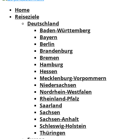
Facebook
Instagram
Pinterest
Youtube
Rss
Spotify
Home
Reiseziele
Deutschland
Baden-Württemberg
Bayern
Berlin
Brandenburg
Bremen
Hamburg
Hessen
Mecklenburg-Vorpommern
Niedersachsen
Nordrhein-Westfalen
Rheinland-Pfalz
Saarland
Sachsen
Sachsen-Anhalt
Schleswig-Holstein
Thüringen