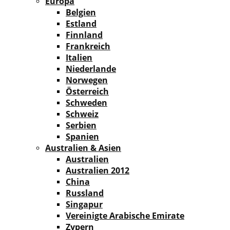
Europa
Belgien
Estland
Finnland
Frankreich
Italien
Niederlande
Norwegen
Österreich
Schweden
Schweiz
Serbien
Spanien
Australien & Asien
Australien
Australien 2012
China
Russland
Singapur
Vereinigte Arabische Emirate
Zypern