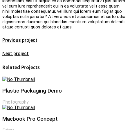
laboriosam, nisi ut aliquid ex ea commodi sequatur? Quis autem
vel eum iure reprehenderit qui in ea voluptate velit esse quam
nihil molestiae consequatur, vel illum qui lorem eum fugiat quo
voluptas nulla pariatur? At vero eos et accusamus et iusto odio
dignissimos ducimus qui blanditiis esentium voluptatum deleniti
atque corrupti quos dolores et quas.
Previous project
Next project
Related Projects
Plastic Packaging Demo
Photography
Macbook Pro Concept