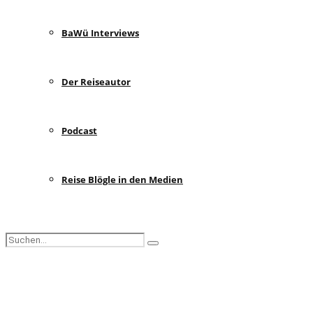
BaWü Interviews
Der Reiseautor
Podcast
Reise Blögle in den Medien
Search
Search
for:
Facebook
Instagram
Pinterest
Youtube
Rss
Spotify