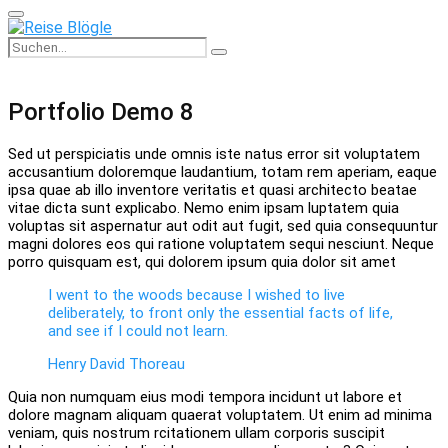
Primary
Menu
Search
Search
for:
Portfolio Demo 8
Sed ut perspiciatis unde omnis iste natus error sit voluptatem
accusantium doloremque laudantium, totam rem aperiam, eaque
ipsa quae ab illo inventore veritatis et quasi architecto beatae
vitae dicta sunt explicabo. Nemo enim ipsam luptatem quia
voluptas sit aspernatur aut odit aut fugit, sed quia consequuntur
magni dolores eos qui ratione voluptatem sequi nesciunt. Neque
porro quisquam est, qui dolorem ipsum quia dolor sit amet
I went to the woods because I wished to live
deliberately, to front only the essential facts of life,
and see if I could not learn.
Henry David Thoreau
Quia non numquam eius modi tempora incidunt ut labore et
dolore magnam aliquam quaerat voluptatem. Ut enim ad minima
veniam, quis nostrum rcitationem ullam corporis suscipit