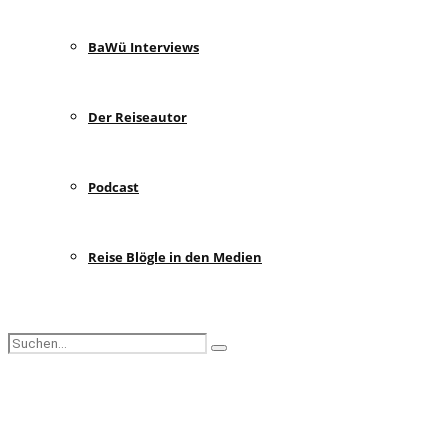
BaWü Interviews
Der Reiseautor
Podcast
Reise Blögle in den Medien
Search
Search
for:
Facebook
Instagram
Pinterest
Youtube
Rss
Spotify