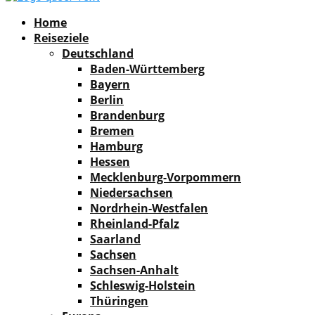
Facebook
Instagram
Pinterest
Youtube
Rss
Spotify
Home
Reiseziele
Deutschland
Baden-Württemberg
Bayern
Berlin
Brandenburg
Bremen
Hamburg
Hessen
Mecklenburg-Vorpommern
Niedersachsen
Nordrhein-Westfalen
Rheinland-Pfalz
Saarland
Sachsen
Sachsen-Anhalt
Schleswig-Holstein
Thüringen