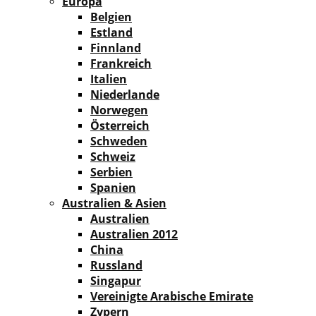
Europa
Belgien
Estland
Finnland
Frankreich
Italien
Niederlande
Norwegen
Österreich
Schweden
Schweiz
Serbien
Spanien
Australien & Asien
Australien
Australien 2012
China
Russland
Singapur
Vereinigte Arabische Emirate
Zypern