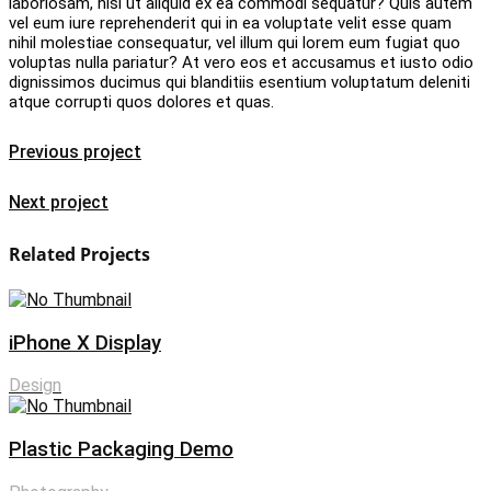
laboriosam, nisi ut aliquid ex ea commodi sequatur? Quis autem
vel eum iure reprehenderit qui in ea voluptate velit esse quam
nihil molestiae consequatur, vel illum qui lorem eum fugiat quo
voluptas nulla pariatur? At vero eos et accusamus et iusto odio
dignissimos ducimus qui blanditiis esentium voluptatum deleniti
atque corrupti quos dolores et quas.
Previous project
Next project
Related Projects
iPhone X Display
Design
Plastic Packaging Demo