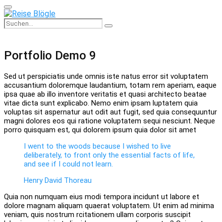
Primary
Menu
Search
Search
for:
Portfolio Demo 9
Sed ut perspiciatis unde omnis iste natus error sit voluptatem
accusantium doloremque laudantium, totam rem aperiam, eaque
ipsa quae ab illo inventore veritatis et quasi architecto beatae
vitae dicta sunt explicabo. Nemo enim ipsam luptatem quia
voluptas sit aspernatur aut odit aut fugit, sed quia consequuntur
magni dolores eos qui ratione voluptatem sequi nesciunt. Neque
porro quisquam est, qui dolorem ipsum quia dolor sit amet
I went to the woods because I wished to live
deliberately, to front only the essential facts of life,
and see if I could not learn.
Henry David Thoreau
Quia non numquam eius modi tempora incidunt ut labore et
dolore magnam aliquam quaerat voluptatem. Ut enim ad minima
veniam, quis nostrum rcitationem ullam corporis suscipit