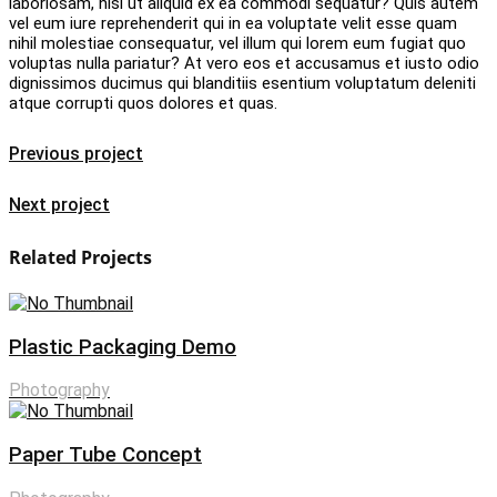
laboriosam, nisi ut aliquid ex ea commodi sequatur? Quis autem
vel eum iure reprehenderit qui in ea voluptate velit esse quam
nihil molestiae consequatur, vel illum qui lorem eum fugiat quo
voluptas nulla pariatur? At vero eos et accusamus et iusto odio
dignissimos ducimus qui blanditiis esentium voluptatum deleniti
atque corrupti quos dolores et quas.
Previous project
Next project
Related Projects
Plastic Packaging Demo
Photography
Paper Tube Concept