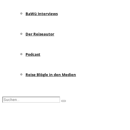
BaWü Interviews
Der Reiseautor
Podcast
Reise Blögle in den Medien
Search
Search
for:
Facebook
Instagram
Pinterest
Youtube
Rss
Spotify