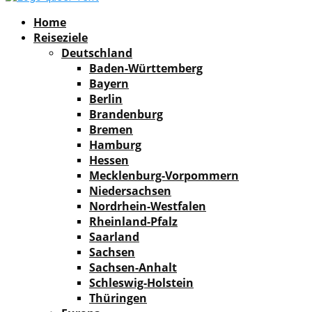
Facebook
Instagram
Pinterest
Youtube
Rss
Spotify
Home
Reiseziele
Deutschland
Baden-Württemberg
Bayern
Berlin
Brandenburg
Bremen
Hamburg
Hessen
Mecklenburg-Vorpommern
Niedersachsen
Nordrhein-Westfalen
Rheinland-Pfalz
Saarland
Sachsen
Sachsen-Anhalt
Schleswig-Holstein
Thüringen