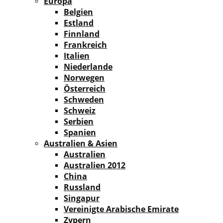
Europa
Belgien
Estland
Finnland
Frankreich
Italien
Niederlande
Norwegen
Österreich
Schweden
Schweiz
Serbien
Spanien
Australien & Asien
Australien
Australien 2012
China
Russland
Singapur
Vereinigte Arabische Emirate
Zypern