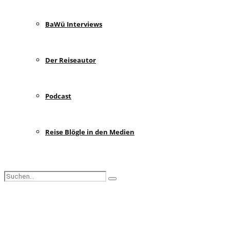
BaWü Interviews
Der Reiseautor
Podcast
Reise Blögle in den Medien
Search
Search
for:
Facebook
Instagram
Pinterest
Youtube
Rss
Spotify