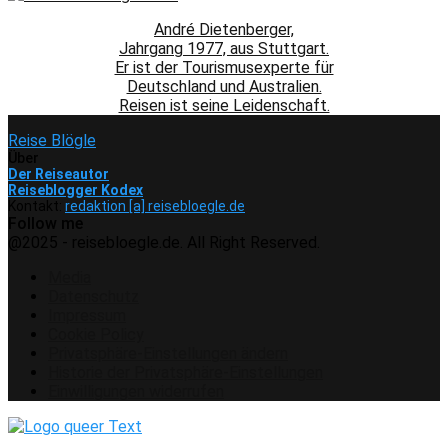
André Dietenberger,
Jahrgang 1977, aus Stuttgart.
Er ist der Tourismusexperte für
Deutschland und Australien.
Reisen ist seine Leidenschaft.
Reise Blögle
Über
Der Reiseautor
Reiseblogger Kodex
Kontakt:
redaktion [a] reisebloegle.de
Follow me
Facebook
Instagram
Pinterest
Youtube
Rss
Spotify
@2025 - reisebloegle.de. All Right Reserved.
Media
Datenschutz
Impressum
Cookie Policy
Privatsphäre-Einstellungen ändern
Historie der Privatsphäre-Einstellungen
Einwilligungen widerrufen
Facebook
Instagram
Pinterest
Youtube
Rss
Spotify