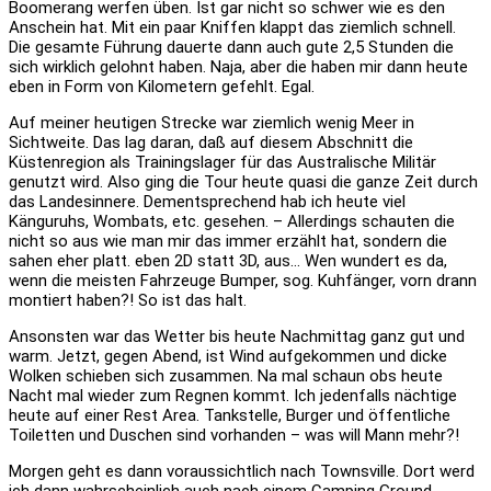
Boomerang werfen üben. Ist gar nicht so schwer wie es den
Anschein hat. Mit ein paar Kniffen klappt das ziemlich schnell.
Die gesamte Führung dauerte dann auch gute 2,5 Stunden die
sich wirklich gelohnt haben. Naja, aber die haben mir dann heute
eben in Form von Kilometern gefehlt. Egal.
Auf meiner heutigen Strecke war ziemlich wenig Meer in
Sichtweite. Das lag daran, daß auf diesem Abschnitt die
Küstenregion als Trainingslager für das Australische Militär
genutzt wird. Also ging die Tour heute quasi die ganze Zeit durch
das Landesinnere. Dementsprechend hab ich heute viel
Känguruhs, Wombats, etc. gesehen. – Allerdings schauten die
nicht so aus wie man mir das immer erzählt hat, sondern die
sahen eher platt. eben 2D statt 3D, aus… Wen wundert es da,
wenn die meisten Fahrzeuge Bumper, sog. Kuhfänger, vorn drann
montiert haben?! So ist das halt.
Ansonsten war das Wetter bis heute Nachmittag ganz gut und
warm. Jetzt, gegen Abend, ist Wind aufgekommen und dicke
Wolken schieben sich zusammen. Na mal schaun obs heute
Nacht mal wieder zum Regnen kommt. Ich jedenfalls nächtige
heute auf einer Rest Area. Tankstelle, Burger und öffentliche
Toiletten und Duschen sind vorhanden – was will Mann mehr?!
Morgen geht es dann voraussichtlich nach Townsville. Dort werd