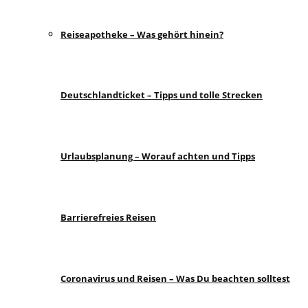
Reiseapotheke – Was gehört hinein?
Deutschlandticket – Tipps und tolle Strecken
Urlaubsplanung – Worauf achten und Tipps
Barrierefreies Reisen
Coronavirus und Reisen – Was Du beachten solltest