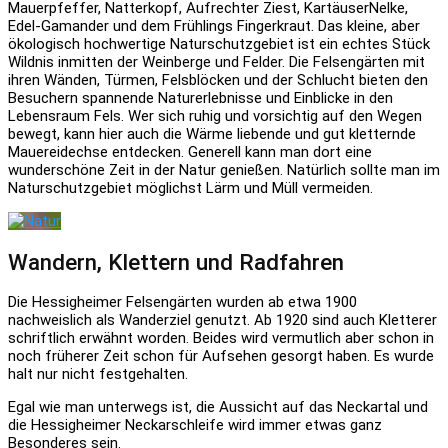
Mauerpfeffer, Natterkopf, Aufrechter Ziest, KartäuserNelke,
Edel-Gamander und dem Frühlings Fingerkraut. Das kleine, aber
ökologisch hochwertige Naturschutzgebiet ist ein echtes Stück
Wildnis inmitten der Weinberge und Felder. Die Felsengärten mit
ihren Wänden, Türmen, Felsblöcken und der Schlucht bieten den
Besuchern spannende Naturerlebnisse und Einblicke in den
Lebensraum Fels. Wer sich ruhig und vorsichtig auf den Wegen
bewegt, kann hier auch die Wärme liebende und gut kletternde
Mauereidechse entdecken. Generell kann man dort eine
wunderschöne Zeit in der Natur genießen. Natürlich sollte man im
Naturschutzgebiet möglichst Lärm und Müll vermeiden.
Wandern, Klettern und Radfahren
Die Hessigheimer Felsengärten wurden ab etwa 1900
nachweislich als Wanderziel genutzt. Ab 1920 sind auch Kletterer
schriftlich erwähnt worden. Beides wird vermutlich aber schon in
noch früherer Zeit schon für Aufsehen gesorgt haben. Es wurde
halt nur nicht festgehalten.
Egal wie man unterwegs ist, die Aussicht auf das Neckartal und
die Hessigheimer Neckarschleife wird immer etwas ganz
Besonderes sein.