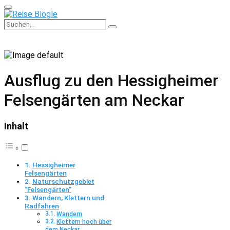
Primary
Menu
Search
Search
for:
Ausflug zu den Hessigheimer
Felsengärten am Neckar
Inhalt
Hessigheimer
Felsengärten
Naturschutzgebiet
“Felsengärten”
Wandern, Klettern und
Radfahren
Wandern
Klettern hoch über
dem Neckar