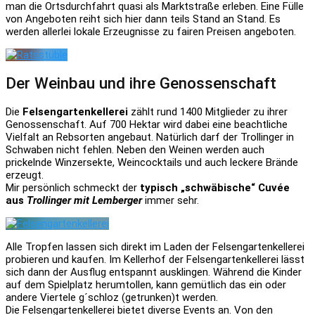
man die Ortsdurchfahrt quasi als Marktstraße erleben. Eine Fülle
von Angeboten reiht sich hier dann teils Stand an Stand. Es
werden allerlei lokale Erzeugnisse zu fairen Preisen angeboten.
Der Weinbau und ihre Genossenschaft
Die
Felsengartenkellerei
zählt rund 1400 Mitglieder zu ihrer
Genossenschaft. Auf 700 Hektar wird dabei eine beachtliche
Vielfalt an Rebsorten angebaut. Natürlich darf der Trollinger in
Schwaben nicht fehlen. Neben den Weinen werden auch
prickelnde Winzersekte, Weincocktails und auch leckere Brände
erzeugt.
Mir persönlich schmeckt der
typisch „schwäbische“ Cuvée
aus
Trollinger mit Lemberger
immer sehr.
Alle Tropfen lassen sich direkt im Laden der Felsengartenkellerei
probieren und kaufen. Im Kellerhof der Felsengartenkellerei lässt
sich dann der Ausflug entspannt ausklingen. Während die Kinder
auf dem Spielplatz herumtollen, kann gemütlich das ein oder
andere Viertele g´schloz (getrunken)t werden.
Die Felsengartenkellerei bietet diverse Events an. Von den