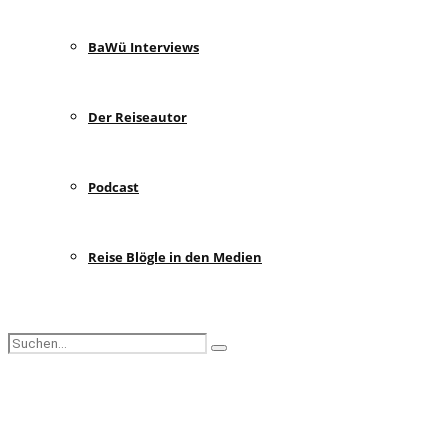
BaWü Interviews
Der Reiseautor
Podcast
Reise Blögle in den Medien
Search
Search
for:
Facebook
Instagram
Pinterest
Youtube
Rss
Spotify