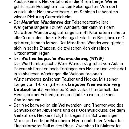
Ausblicken ins Neckartal und in die Stromberge. Weiter
gehts nach Hessigheim zu den Felsengärten. Von dort
zurück über Neckarwestheim zum Schloss Liebenstein
wieder Richtung Gemmrigheim.
Der
Marathon-Wanderweg
der Felsengartenkellerei
Wer gerne längere Touren wandert, der kann mit dem
Marathon-Wanderweg auf ungefähr 41 Kilometern nahezu
alle Gemeinden, die zur Felsengartenkellerei Besigheim e.G.
gehören, kennen lernen. Der Marathon-Wanderweg gliedert
sich in sechs Etappen, die zwischen den einzelnen
Ortschaften liegen.
Der
Württembergische Weinwanderweg (WWW)
Der Württembergische Wein-Wanderweg führt von Aub in
Bayerisch Franken nach Esslingen am Neckar und verbindet
in zahlreichen Windungen die Weinbauregionen
Württembergs zwischen Tauber und Neckar. Mit seiner
Länge von 470 km gilt er als
längster Weinwanderweg
Deutschlands
. Ein kleines Stück verläuft unterhalb der
Hessigheimer Felsengärten und lädt zu einem kleinen
Abstecher ein.
Der
Neckarweg
ist ein Weitwander- und Themenweg des
Schwäbischen Albvereins und des Odenwaldklubs, der dem
Verlauf des Neckars folgt. Er beginnt im Schwenninger
Moos und endet in Mannheim. Hier mündet der Neckar bei
Flusskilometer Null in den Rhein. Zwischen Flußkilometer