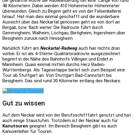
Die gesamte Route der Radwanderung hat eine Länge von rund
48 Kilometern. Dabei werden 410 Höhenmeter Höhenmeter
überwunden. Gleich zu Beginn geht es von der Felsenkellerei
hinauf. Hat man dies einmal geschafft und die wunderbare
Aussicht über das Neckartal genossen geht es von dort an
Bergab, bzw. flach weiter. Die Radroute führt durch
Gemmrigheim, Walheim, Löchgau, Bietigheim, Ingersheim über
Besigheim zurück nach Hessigheim.
Natürlich führt am
Neckartal-Radweg
auch hier nichts dran
vorbei. Er ist als 4-Sterne-Qualitätsradroute ausgezeichnet.
beginnt in der Nähe des Bahnhofs Villingen und Endet in
Mannheim. Quasi einmal mitten durchs Herz Baden-
Württembergs. Als Tagesetappe bietet sich zum Beispiel eine
Tour ab Stuttgart an. Von Stuttgart Bad-Cannstatt bis
Besigheim. Das sind rund 30 Kilometer entlang des Neckars.
Gut zu wissen
Auf dem Neckar wird von der Berufsschifffahrt genutzt und hat
auch einige Staustufen. Trotzdem ist der Neckar auch für
Kanutouren
geeignet. Im Bereich Besigheim gibt es auch
Kanuverleiher für Touren.