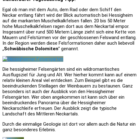
Egal ob man mit dem Auto, dem Rad oder dem Schiff den
Neckar entlang fährt wird der Blick automatisch bei Hessigheim
auf die markanten Muschelkalkfelsen fallen. 20 bis 50 Meter
hohe Muschelkalkfelsen ragen dort aus dem Neckartal empor.
Insgesamt über rund 500 Metern Länge zieht sich eine Kette von
Mauern und Felstürmen vor der geschlossenen Felswand entlang.
In der Region werden diese Felsformationen daher auch liebevoll
„
Schwäbische Dolomiten
” genannt.
Die hessigheimer Felsengärten sind ein wildromantisches
Ausflugsziel für Jung und Alt. Wer hierher kommt kann auf einem
relativ kleinen Areal viel entdecken. Zum Beispiel gibt es die
beeindruckenden Steillagen der Weinbauern zu bestaunen. Ganz
besonders ist auch der Ausblick von den Hessigheimer
Felsengärten. Wer oben angekommen ist kann sich über ein
beeindruckendes Panorama über die Hessigheimer
Neckarschleife erfreuen. Der Ausblick zeigt die typische
Landschaft des Mittleren Neckartals.
Durch die einmalige Geologie ist dort vor allem auch die Natur ein
ganz besonderes Erlebnis.