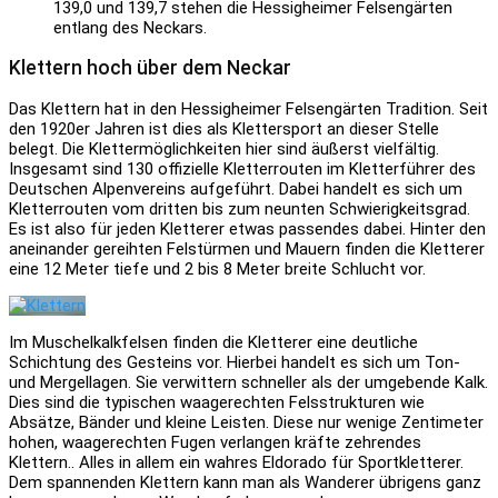
139,0 und 139,7 stehen die Hessigheimer Felsengärten
entlang des Neckars.
Klettern hoch über dem Neckar
Das Klettern hat in den Hessigheimer Felsengärten Tradition. Seit
den 1920er Jahren ist dies als Klettersport an dieser Stelle
belegt. Die Klettermöglichkeiten hier sind äußerst vielfältig.
Insgesamt sind 130 offizielle Kletterrouten im Kletterführer des
Deutschen Alpenvereins aufgeführt. Dabei handelt es sich um
Kletterrouten vom dritten bis zum neunten Schwierigkeitsgrad.
Es ist also für jeden Kletterer etwas passendes dabei. Hinter den
aneinander gereihten Felstürmen und Mauern finden die Kletterer
eine 12 Meter tiefe und 2 bis 8 Meter breite Schlucht vor.
Im Muschelkalkfelsen finden die Kletterer eine deutliche
Schichtung des Gesteins vor. Hierbei handelt es sich um Ton-
und Mergellagen. Sie verwittern schneller als der umgebende Kalk.
Dies sind die typischen waagerechten Felsstrukturen wie
Absätze, Bänder und kleine Leisten. Diese nur wenige Zentimeter
hohen, waagerechten Fugen verlangen kräfte zehrendes
Klettern.. Alles in allem ein wahres Eldorado für Sportkletterer.
Dem spannenden Klettern kann man als Wanderer übrigens ganz