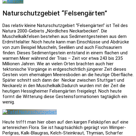
Naturschutzgebiet “Felsengärten”
Das relativ kleine Naturschutzgebiet “Felsengärten” ist Teil des
Natura 2000-Gebiets „Nördliches Neckarbecken“. Die
Muschelkalkfelsen bestehen aus Sedimentgesteinen aus dem
Erdmittelalter. Noch heute kann man Einschlüsse und Abdrücke
von zum Beispiel Muscheln, Seelilien und auch Fischsauriern
finden. Dieses Sedimentgestein entstand in einem flachen und
warmen Meer während der Trias – Zeit vor etwa 243 bis 235
Millionen Jahren. Wie an vielen Orten brachten auch hier
tektonische Vorgänge in erdgeschichtlich jüngerer Zeit dieses
Gestein vom ehemaligen Meeresboden an die heutige Oberfläche.
Später schnitt sich dann der Neckar zwischen Stuttgart und
Neckarelz in den Muschelkalk.Dadurch wurden mit der Zeit die
heutigen Hessigheimer Felsengärten freigelegt. Noch heute
formt die Witterung diese Gesteinsformationen tagtäglich ein
wenig.
Heute trifft man hier oben auf den kargen Felsköpfen auf eine
artenreichen Flora. Sie ist hauptsächlich geprägt von Wimper-
Perlgras, Kalk-Blaugras, Kelch-Steinkraut, Thymian, Scharfer