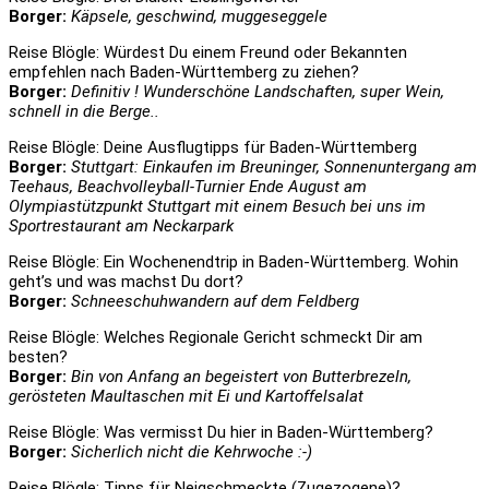
Borger:
Käpsele, geschwind, muggeseggele
Reise Blögle: Würdest Du einem Freund oder Bekannten
empfehlen nach Baden-Württemberg zu ziehen?
Borger:
Definitiv ! Wunderschöne Landschaften, super Wein,
schnell in die Berge..
Reise Blögle: Deine Ausflugtipps für Baden-Württemberg
Borger:
Stuttgart: Einkaufen im Breuninger, Sonnenuntergang am
Teehaus, Beachvolleyball-Turnier Ende August am
Olympiastützpunkt Stuttgart mit einem Besuch bei uns im
Sportrestaurant am Neckarpark
Reise Blögle: Ein Wochenendtrip in Baden-Württemberg. Wohin
geht’s und was machst Du dort?
Borger:
Schneeschuhwandern auf dem Feldberg
Reise Blögle: Welches Regionale Gericht schmeckt Dir am
besten?
Borger:
Bin von Anfang an begeistert von Butterbrezeln,
gerösteten Maultaschen mit Ei und Kartoffelsalat
Reise Blögle: Was vermisst Du hier in Baden-Württemberg?
Borger:
Sicherlich nicht die Kehrwoche :-)
Reise Blögle: Tipps für Neigschmeckte (Zugezogene)?