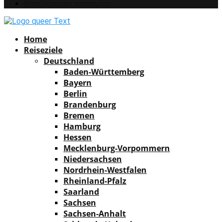
Einwilligungen widerrufen
Facebook
Instagram
Pinterest
Youtube
Rss
Spotify
Home
Reiseziele
Deutschland
Baden-Württemberg
Bayern
Berlin
Brandenburg
Bremen
Hamburg
Hessen
Mecklenburg-Vorpommern
Niedersachsen
Nordrhein-Westfalen
Rheinland-Pfalz
Saarland
Sachsen
Sachsen-Anhalt