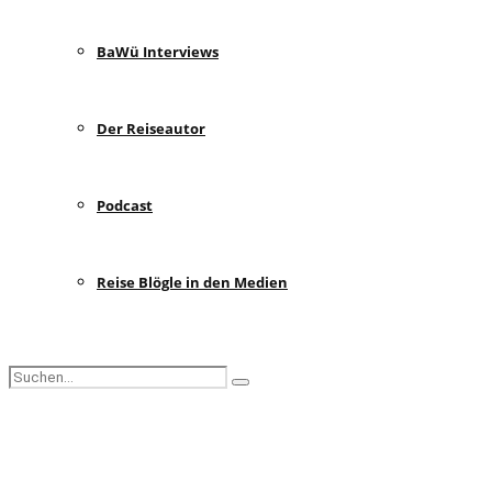
BaWü Interviews
Der Reiseautor
Podcast
Reise Blögle in den Medien
Search
Search
for:
Facebook
Instagram
Pinterest
Youtube
Rss
Spotify