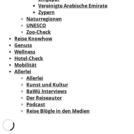
Vereinigte Arabische Emirate
Zypern
Naturregionen
UNESCO
Zoo-Check
Reise Knowhow
Genuss
Wellness
Hotel-Check
Mobilität
Allerlei
Allerlei
Kunst und Kultur
BaWü Interviews
Der Reiseautor
Podcast
Reise Blögle in den Medien