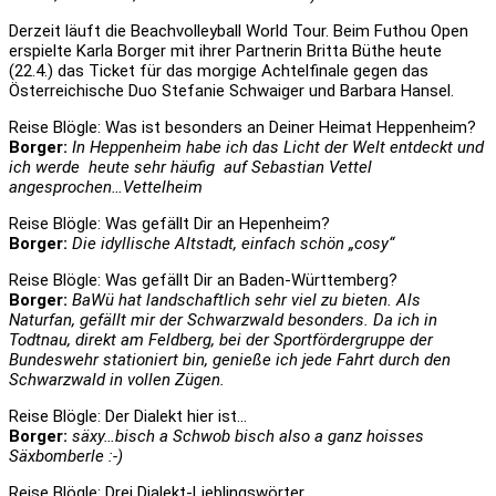
Derzeit läuft die Beachvolleyball World Tour. Beim Futhou Open
erspielte Karla Borger mit ihrer Partnerin Britta Büthe heute
(22.4.) das Ticket für das morgige Achtelfinale gegen das
Österreichische Duo Stefanie Schwaiger und Barbara Hansel.
Reise Blögle: Was ist besonders an Deiner Heimat Heppenheim?
Borger:
In Heppenheim habe ich das Licht der Welt entdeckt und
ich werde heute sehr häufig auf Sebastian Vettel
angesprochen…Vettelheim
Reise Blögle: Was gefällt Dir an Hepenheim?
Borger:
Die idyllische Altstadt, einfach schön „cosy“
Reise Blögle: Was gefällt Dir an Baden-Württemberg?
Borger:
BaWü hat landschaftlich sehr viel zu bieten. Als
Naturfan, gefällt mir der Schwarzwald besonders. Da ich in
Todtnau, direkt am Feldberg, bei der Sportfördergruppe der
Bundeswehr stationiert bin, genieße ich jede Fahrt durch den
Schwarzwald in vollen Zügen.
Reise Blögle: Der Dialekt hier ist…
Borger:
säxy…bisch a Schwob bisch also a ganz hoisses
Säxbomberle :-)
Reise Blögle: Drei Dialekt-Lieblingswörter