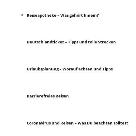
Reiseapotheke – Was gehört hinein?
Deutschlandticket – Tipps und tolle Strecken
Urlaubsplanung – Worauf achten und Tipps
Barrierefreies Reisen
Coronavirus und Reisen – Was Du beachten solltest