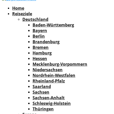
Facebook
Instagram
Pinterest
Youtube
Rss
Spotify
Home
Reiseziele
Deutschland
Baden-Württemberg
Bayern
Berlin
Brandenburg
Bremen
Hamburg
Hessen
Mecklenburg-Vorpommern
Niedersachsen
Nordrhein-Westfalen
Rheinland-Pfalz
Saarland
Sachsen
Sachsen-Anhalt
Schleswig-Holstein
Thüringen