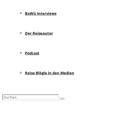
BaWü Interviews
Der Reiseautor
Podcast
Reise Blögle in den Medien
Search
Search
for:
Facebook
Instagram
Pinterest
Youtube
Rss
Spotify