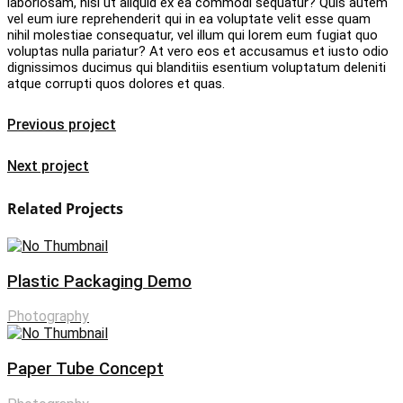
laboriosam, nisi ut aliquid ex ea commodi sequatur? Quis autem
vel eum iure reprehenderit qui in ea voluptate velit esse quam
nihil molestiae consequatur, vel illum qui lorem eum fugiat quo
voluptas nulla pariatur? At vero eos et accusamus et iusto odio
dignissimos ducimus qui blanditiis esentium voluptatum deleniti
atque corrupti quos dolores et quas.
Previous project
Next project
Related Projects
Plastic Packaging Demo
Photography
Paper Tube Concept