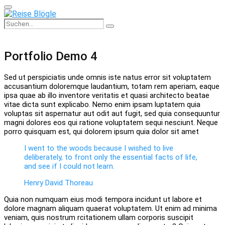
Primary
Menu
Search
Search
for:
Portfolio Demo 4
Sed ut perspiciatis unde omnis iste natus error sit voluptatem
accusantium doloremque laudantium, totam rem aperiam, eaque
ipsa quae ab illo inventore veritatis et quasi architecto beatae
vitae dicta sunt explicabo. Nemo enim ipsam luptatem quia
voluptas sit aspernatur aut odit aut fugit, sed quia consequuntur
magni dolores eos qui ratione voluptatem sequi nesciunt. Neque
porro quisquam est, qui dolorem ipsum quia dolor sit amet
I went to the woods because I wished to live
deliberately, to front only the essential facts of life,
and see if I could not learn.
Henry David Thoreau
Quia non numquam eius modi tempora incidunt ut labore et
dolore magnam aliquam quaerat voluptatem. Ut enim ad minima
veniam, quis nostrum rcitationem ullam corporis suscipit