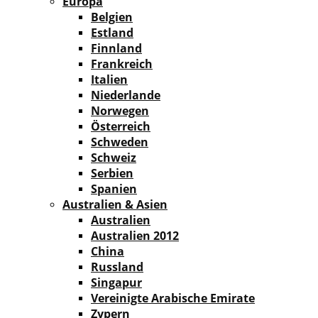
Europa
Belgien
Estland
Finnland
Frankreich
Italien
Niederlande
Norwegen
Österreich
Schweden
Schweiz
Serbien
Spanien
Australien & Asien
Australien
Australien 2012
China
Russland
Singapur
Vereinigte Arabische Emirate
Zypern