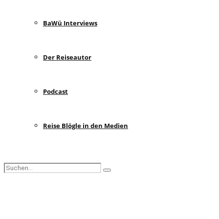
BaWü Interviews
Der Reiseautor
Podcast
Reise Blögle in den Medien
Search
Search
for:
Facebook
Instagram
Pinterest
Youtube
Rss
Spotify