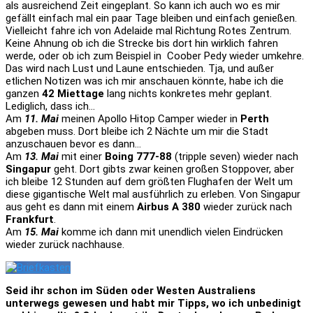
als ausreichend Zeit eingeplant. So kann ich auch wo es mir
gefällt einfach mal ein paar Tage bleiben und einfach genießen.
Vielleicht fahre ich von Adelaide mal Richtung Rotes Zentrum.
Keine Ahnung ob ich die Strecke bis dort hin wirklich fahren
werde, oder ob ich zum Beispiel in Coober Pedy wieder umkehre.
Das wird nach Lust und Laune entschieden. Tja, und außer
etlichen Notizen was ich mir anschauen könnte, habe ich die
ganzen
42 Miettage
lang nichts konkretes mehr geplant.
Lediglich, dass ich…
Am
11. Mai
meinen Apollo Hitop Camper wieder in
Perth
abgeben muss. Dort bleibe ich 2 Nächte um mir die Stadt
anzuschauen bevor es dann…
Am
13. Mai
mit einer
Boing 777-88
(tripple seven) wieder nach
Singapur
geht. Dort gibts zwar keinen großen Stoppover, aber
ich bleibe 12 Stunden auf dem größten Flughafen der Welt um
diese gigantische Welt mal ausführlich zu erleben. Von Singapur
aus geht es dann mit einem
Airbus A 380
wieder zurück nach
Frankfurt
.
Am
15. Mai
komme ich dann mit unendlich vielen Eindrücken
wieder zurück nachhause.
Seid ihr schon im Süden oder Westen Australiens
unterwegs gewesen und habt mir Tipps, wo ich unbedinigt