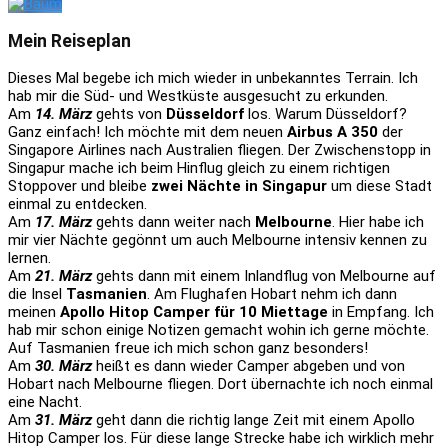
Mein Reiseplan
Dieses Mal begebe ich mich wieder in unbekanntes Terrain. Ich
hab mir die Süd- und Westküste ausgesucht zu erkunden.
Am
14. März
gehts von
Düsseldorf
los. Warum Düsseldorf?
Ganz einfach! Ich möchte mit dem neuen
Airbus A 350
der
Singapore Airlines nach Australien fliegen. Der Zwischenstopp in
Singapur mache ich beim Hinflug gleich zu einem richtigen
Stoppover und bleibe
zwei Nächte in Singapur
um diese Stadt
einmal zu entdecken.
Am
17. März
gehts dann weiter nach
Melbourne
. Hier habe ich
mir vier Nächte gegönnt um auch Melbourne intensiv kennen zu
lernen.
Am
21. März
gehts dann mit einem Inlandflug von Melbourne auf
die Insel
Tasmanien
. Am Flughafen Hobart nehm ich dann
meinen
Apollo Hitop Camper für 10 Miettage
in Empfang. Ich
hab mir schon einige Notizen gemacht wohin ich gerne möchte.
Auf Tasmanien freue ich mich schon ganz besonders!
Am
30. März
heißt es dann wieder Camper abgeben und von
Hobart nach Melbourne fliegen. Dort übernachte ich noch einmal
eine Nacht.
Am
31. März
geht dann die richtig lange Zeit mit einem Apollo
Hitop Camper los. Für diese lange Strecke habe ich wirklich mehr