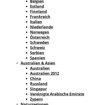
Belgien
Estland
Finnland
Frankreich
Italien
Niederlande
Norwegen
Österreich
Schweden
Schweiz
Serbien
Spanien
Australien & Asien
Australien
Australien 2012
China
Russland
Singapur
Vereinigte Arabische Emirate
Zypern
Naturregionen