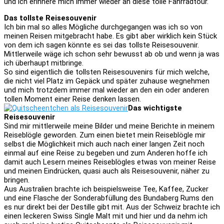
und ich erinnere mich immer wieder an diese tolle Fahrradtour.
Das tollste Reisesouvenir
Ich bin mal so alles Mögliche durchgegangen was ich so von
meinen Reisen mitgebracht habe. Es gibt aber wirklich kein Stück
von dem ich sagen könnte es sei das tollste Reisesouvenir.
Mittlerweile wäge ich schon sehr bewusst ab ob und wenn ja was
ich überhaupt mitbringe.
So sind eigentlich die tollsten Reisesouvenirs für mich welche,
die nicht viel Platz im Gepäck und später zuhause wegnehmen
und mich trotzdem immer mal wieder an den ein oder anderen
tollen Moment einer Reise denken lassen.
Das wichtigste
Reisesouvenir
Sind mir mittlerweile meine Bilder und meine Berichte in meinem
Reiseblögle geworden. Zum einen bietet mein Reiseblögle mir
selbst die Möglichkeit mich auch nach einer langen Zeit noch
einmal auf eine Reise zu begeben und zum Anderen hoffe ich
damit auch Lesern meines Reiseblögles etwas von meiner Reise
und meinen Eindrücken, quasi auch als Reisesouvenir, näher zu
bringen.
Aus Australien brachte ich beispielsweise Tee, Kaffee, Zucker
und eine Flasche der Sonderabfüllung des Bundaberg Rums den
es nur direkt bei der Destille gibt mit. Aus der Schweiz brachte ich
einen leckeren Swiss Single Malt mit und hier und da nehm ich