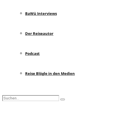
BaWü Interviews
Der Reiseautor
Podcast
Reise Blögle in den Medien
Search
Search
for:
Facebook
Instagram
Pinterest
Youtube
Rss
Spotify