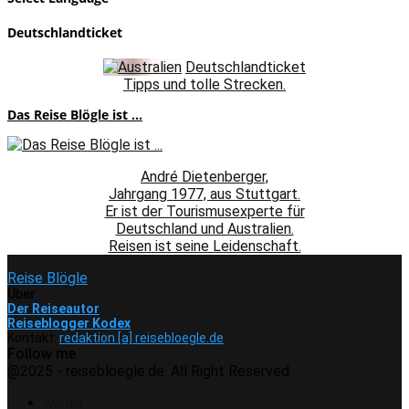
Deutschlandticket
Deutschlandticket
Tipps und tolle Strecken.
Das Reise Blögle ist ...
André Dietenberger,
Jahrgang 1977, aus Stuttgart.
Er ist der Tourismusexperte für
Deutschland und Australien.
Reisen ist seine Leidenschaft.
Reise Blögle
Über
Der Reiseautor
Reiseblogger Kodex
Kontakt:
redaktion [a] reisebloegle.de
Follow me
Facebook
Instagram
Pinterest
Youtube
Rss
Spotify
@2025 - reisebloegle.de. All Right Reserved.
Media