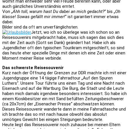
womit man entweder sehr viel Freude bereiten kann, oder aber
auch gänzliches Unverständnis erntet.
Von „
Ähh toll, warum hast Du dabei an mich gedacht?
“ bis „
Oh
klasse! Sowas gefällt mir immer!
“ ist garantiert immer etwas
dabei.
Bilder sind da oft am unverfänglichsten.
Jetzt, wo ich so überlege was ich schon so an
Reisesouvenirs mitgebracht habe, muss ich sagen das sich dies
mit der Zeit auch (Gott sei Dank) geändert hat. Habe ich als
Jugendlicher oft den typischen Tourikram mitgeschleift, so sind
das heute eher spezielle Dinge mit denen ich eine Zeit oder einen
Moment meiner Reise verbinde.
Das schwerste Reisesouvenir
Kurz nach der Öffnung der Grenzen zur DDR machte ich mit einer
Jugendgruppe eine 14 tägige Fahrradtour „Auf den Spuren
Luthers“. Unsere Tour führte uns einen Tag und eine Nacht nach
Eisenach und auf die Wartburg. Die Burg, die Stadt und die Leute
haben mich damals irgendwie besonders interessiert. So habe ich
einem Kioskbesitzer ein mit Sand befüllten Zeitungsbeschwerer
(ca 20x7cm) der „Eisenacher Presse“ abschwatzen können.
Dieses Reisesouvenir wanderte dann in meine Fahrradtasche und
ich brachte das so mit nach hause obwohl das absolut
unnötiges Gewicht bei einigen Steigungen bedeutete.
Heute liegt das Reisesouvenir noch zuhause bei meinen Eltern