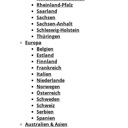
Rheinland-Pfalz
Saarland
Sachsen
Sachsen-Anhalt
Schleswig-Holstein
Thüringen
Europa
Belgien
Estland
Finnland
Frankreich
Italien
Niederlande
Norwegen
Österreich
Schweden
Schweiz
Serbien
Spanien
Australien & Asien