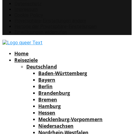
Datenschutz
Impressum
Cookie Policy
Privatsphäre-Einstellungen ändern
Historie der Privatsphäre-Einstellungen
Einwilligungen widerrufen
Facebook
Instagram
Pinterest
Youtube
Rss
Spotify
Home
Reiseziele
Deutschland
Baden-Württemberg
Bayern
Berlin
Brandenburg
Bremen
Hamburg
Hessen
Mecklenburg-Vorpommern
Niedersachsen
Nordrhein-Westfalen