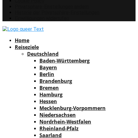
Cookie Policy
Privatsphäre-Einstellungen ändern
Historie der Privatsphäre-Einstellungen
Einwilligungen widerrufen
Facebook
Instagram
Pinterest
Youtube
Rss
Spotify
Home
Reiseziele
Deutschland
Baden-Württemberg
Bayern
Berlin
Brandenburg
Bremen
Hamburg
Hessen
Mecklenburg-Vorpommern
Niedersachsen
Nordrhein-Westfalen
Rheinland-Pfalz
Saarland