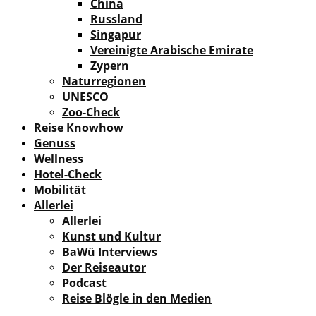
China
Russland
Singapur
Vereinigte Arabische Emirate
Zypern
Naturregionen
UNESCO
Zoo-Check
Reise Knowhow
Genuss
Wellness
Hotel-Check
Mobilität
Allerlei
Allerlei
Kunst und Kultur
BaWü Interviews
Der Reiseautor
Podcast
Reise Blögle in den Medien