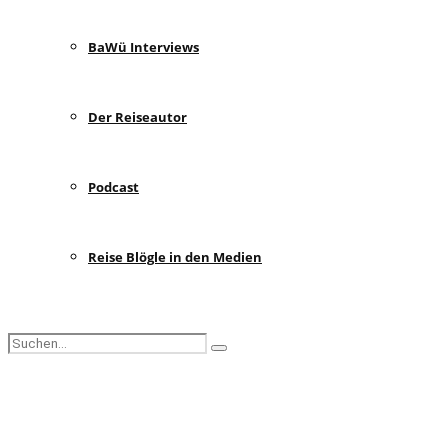
BaWü Interviews
Der Reiseautor
Podcast
Reise Blögle in den Medien
Search
Search
for:
Facebook
Instagram
Pinterest
Youtube
Rss
Spotify