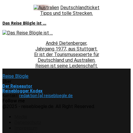
Deutschlandticket
Tipps und tolle Strecken.
Das Reise Blögle ist ...
André Dietenberger,
Jahrgang 1977, aus Stuttgart.
Er ist der Tourismusexperte für
Deutschland und Australien.
Reisen ist seine Leidenschaft.
Reise Blögle
Über
Der Reiseautor
Reiseblogger Kodex
Kontakt:
redaktion [a] reisebloegle.de
Follow me
Facebook
Instagram
Pinterest
Youtube
Rss
Spotify
@2025 - reisebloegle.de. All Right Reserved.
Media
Datenschutz
Impressum