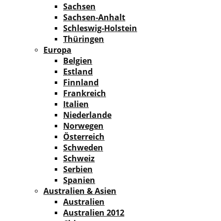
Sachsen
Sachsen-Anhalt
Schleswig-Holstein
Thüringen
Europa
Belgien
Estland
Finnland
Frankreich
Italien
Niederlande
Norwegen
Österreich
Schweden
Schweiz
Serbien
Spanien
Australien & Asien
Australien
Australien 2012