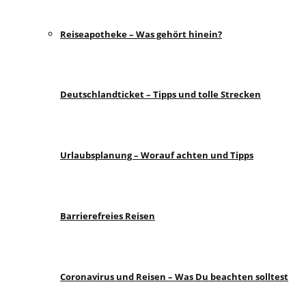
Reiseapotheke – Was gehört hinein?
Deutschlandticket – Tipps und tolle Strecken
Urlaubsplanung – Worauf achten und Tipps
Barrierefreies Reisen
Coronavirus und Reisen – Was Du beachten solltest