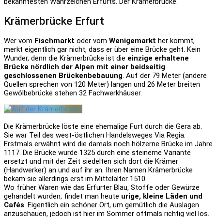
bekanntesten Wahrzeichen Erfurts. Der Krämerbrücke.
Krämerbrücke Erfurt
Wer vom
Fischmarkt
oder vom
Wenigemarkt
her kommt,
merkt eigentlich gar nicht, dass er über eine Brücke geht. Kein
Wunder, denn die Krämerbrücke ist die
einzige erhaltene
Brücke nördlich der Alpen mit einer beidseitig
geschlossenen Brückenbebauung
. Auf der 79 Meter (andere
Quellen sprechen von 120 Meter) langen und 26 Meter breiten
Gewölbebrücke stehen 32 Fachwerkhäuser.
Die Krämerbrücke löste eine ehemalige Furt durch die Gera ab.
Sie war Teil des west-östlichen Handelsweges Via Regia.
Erstmals erwähnt wird die damals noch hölzerne Brücke im Jahre
1117. Die Brücke wurde 1325 durch eine steinerne Variante
ersetzt und mit der Zeit siedelten sich dort die Krämer
(Handwerker) an und auf ihr an. Ihren Namen Krämerbrücke
bekam sie allerdings erst im Mittelalter 1510.
Wo früher Waren wie das Erfurter Blau, Stoffe oder Gewürze
gehandelt wurden, findet man heute
urige, kleine Läden und
Cafés
. Eigentlich ein schöner Ort, um gemütlich die Auslagen
anzuschauen, jedoch ist hier im Sommer oftmals richtig viel los.