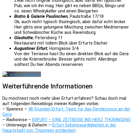
Zwar nicht original thüringisch, aber dafür ein typischer
Pub, wie ich ihn mag. Hier gibt es neben BBQs, Bingo und
co. einen Whiskykeller und einen Biergarten.
Bistro & Galerie Paulinchen
, Paulstraße 17/18
Ok, auch nicht typisch thüringisch, aber dafür echt lecker.
Hier gibts eine gelungene Mischung zwischen Mediterraner
und Schwäbischer Küche aus Ravensburg.
Glashütte
, Petersberg 11
Restaurant mit tollem Blick über Erfurts Dächer.
Augustiner Erfurt
, Horngasse 3/4
Von der Terrasse hast Du einen direkten Blick auf die Gera
und die Krämerbrücke. Besser gehts nicht. Allerdings
solltest Du hier Abends reservieren.
Weiterführende Informationen
Du möchtest noch mehr über Erfurt erfahren? Schau doch mal
auf folgenden Reiseblogs meiner Kollegen vorbei.
–
Spaness
–
48 Stunden Erfurt: Tipps für das Rendezvous an der
Gera
–
Radioreise
–
ERFURT – EINE ZEITREISE INS HERZ THÜRINGENS
–
Unterwegs & Daheim
–
Erfurt Sehenswürdigkeiten in der
Hauptstadt von Thüringen entdecken