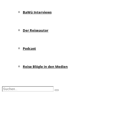
BaWü Interviews
Der Reiseautor
Podcast
Reise Blögle in den Medien
Search
Search
for:
Facebook
Instagram
Pinterest
Youtube
Rss
Spotify