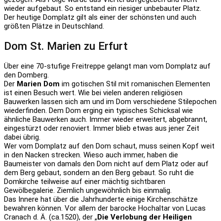
wieder aufgebaut. So entstand ein riesiger unbebauter Platz.
Der heutige Domplatz gilt als einer der schönsten und auch
größten Plätze in Deutschland.
Dom St. Marien zu Erfurt
Über eine 70-stufige Freitreppe gelangt man vom Domplatz auf
den Domberg.
Der
Marien Dom
im gotischen Stil mit romanischen Elementen
ist einen Besuch wert. Wie bei vielen anderen religiösen
Bauwerken lassen sich am und im Dom verschiedene Stilepochen
wiederfinden. Dem Dom erging ein typisches Schicksal wie
ähnliche Bauwerken auch. Immer wieder erweitert, abgebrannt,
eingestürzt oder renoviert. Immer blieb etwas aus jener Zeit
dabei übrig.
Wer vom Domplatz auf den Dom schaut, muss seinen Kopf weit
in den Nacken strecken. Wieso auch immer, haben die
Baumeister von damals den Dom nicht auf dem Platz oder auf
dem Berg gebaut, sondern an den Berg gebaut. So ruht die
Domkirche teilweise auf einer mächtig sichtbaren
Gewölbegalerie. Ziemlich ungewöhnlich bis einmalig.
Das Innere hat über die Jahrhunderte einige Kirchenschätze
bewahren können. Vor allem der barocke Hochaltar von Lucas
Cranach d. Ä. (ca.1520), der „
Die Verlobung der Heiligen