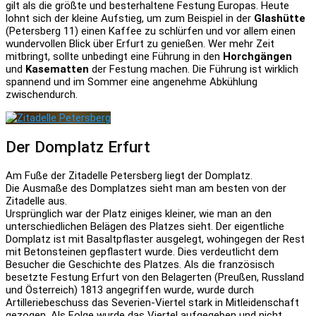
gilt als die größte und besterhaltene Festung Europas. Heute
lohnt sich der kleine Aufstieg, um zum Beispiel in der
Glashütte
(Petersberg 11) einen Kaffee zu schlürfen und vor allem einen
wundervollen Blick über Erfurt zu genießen. Wer mehr Zeit
mitbringt, sollte unbedingt eine Führung in den
Horchgängen
und
Kasematten
der Festung machen. Die Führung ist wirklich
spannend und im Sommer eine angenehme Abkühlung
zwischendurch.
Der Domplatz Erfurt
Am Fuße der Zitadelle Petersberg liegt der Domplatz.
Die Ausmaße des Domplatzes sieht man am besten von der
Zitadelle aus.
Ursprünglich war der Platz einiges kleiner, wie man an den
unterschiedlichen Belägen des Platzes sieht. Der eigentliche
Domplatz ist mit Basaltpflaster ausgelegt, wohingegen der Rest
mit Betonsteinen gepflastert wurde. Dies verdeutlicht dem
Besucher die Geschichte des Platzes. Als die französisch
besetzte Festung Erfurt von den Belagerten (Preußen, Russland
und Österreich) 1813 angegriffen wurde, wurde durch
Artilleriebeschuss das Severien-Viertel stark in Mitleidenschaft
gezogen. Als Folge wurde das Viertel aufgegeben und nicht