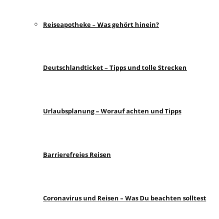
Reiseapotheke – Was gehört hinein?
Deutschlandticket – Tipps und tolle Strecken
Urlaubsplanung – Worauf achten und Tipps
Barrierefreies Reisen
Coronavirus und Reisen – Was Du beachten solltest