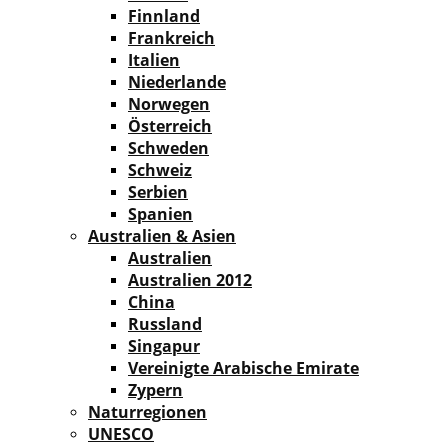
Finnland
Frankreich
Italien
Niederlande
Norwegen
Österreich
Schweden
Schweiz
Serbien
Spanien
Australien & Asien
Australien
Australien 2012
China
Russland
Singapur
Vereinigte Arabische Emirate
Zypern
Naturregionen
UNESCO