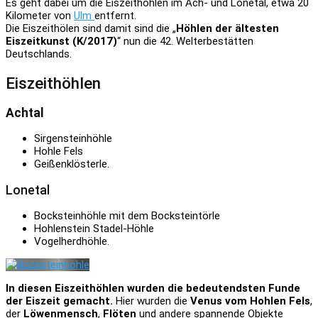
Es geht dabei um die Eiszeithöhlen im Ach- und Lonetal, etwa 20
Kilometer von
Ulm
entfernt.
Die Eiszeithölen sind damit sind die „
Höhlen der ältesten
Eiszeitkunst (K/2017)
“ nun die 42. Welterbestätten
Deutschlands.
Eiszeithöhlen
Achtal
Sirgensteinhöhle
Hohle Fels
Geißenklösterle.
Lonetal
Bocksteinhöhle mit dem Bocksteintörle
Hohlenstein Stadel-Höhle
Vogelherdhöhle.
In diesen Eiszeithöhlen
wurden die bedeutendsten Funde
der Eiszeit gemacht.
Hier wurden die
Venus vom Hohlen Fels
,
der
Löwenmensch
,
Flöten
und andere spannende Objekte