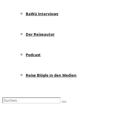
BaWü Interviews
Der Reiseautor
Podcast
Reise Blögle in den Medien
Search
Search
for:
Facebook
Instagram
Pinterest
Youtube
Rss
Spotify