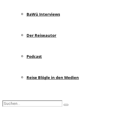
BaWü Interviews
Der Reiseautor
Podcast
Reise Blögle in den Medien
Search
Search
for:
Facebook
Instagram
Pinterest
Youtube
Rss
Spotify