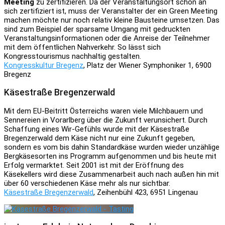
Meeting
zu zertifizieren. Da der Veranstaltungsort schon an
sich zertifiziert ist, muss der Veranstalter der ein Green Meeting
machen möchte nur noch relativ kleine Bausteine umsetzen. Das
sind zum Beispiel der sparsame Umgang mit gedruckten
Veranstaltungsinformationen oder die Anreise der Teilnehmer
mit dem öffentlichen Nahverkehr. So lässt sich
Kongresstourismus nachhaltig gestalten.
Kongresskultur Bregenz
, Platz der Wiener Symphoniker 1, 6900
Bregenz
Käsestraße Bregenzerwald
Mit dem EU-Beitritt Österreichs waren viele Milchbauern und
Sennereien in Vorarlberg über die Zukunft verunsichert. Durch
Schaffung eines Wir-Gefühls wurde mit der Käsestraße
Bregenzerwald dem Käse nicht nur eine Zukunft gegeben,
sondern es vom bis dahin Standardkäse wurden wieder unzählige
Bergkäsesorten ins Programm aufgenommen und bis heute mit
Erfolg vermarktet. Seit 2001 ist mit der Eröffnung des
Käsekellers wird diese Zusammenarbeit auch nach außen hin mit
über 60 verschiedenen Käse mehr als nur sichtbar.
Käsestraße Bregenzerwald
, Zeihenbühl 423, 6951 Lingenau