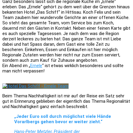
Ganz besonders lässt sich die regionale Küche im „Ernele“
erleben. Das „Ernele“ gehört zu dem weit über die Grenzen hinaus
bekannten Hotel „Das Schiff“ in Hittisau. Koch Felix und sein
Team zaubern hier wundervolle Gerichte an einer offenen Küche.
So steht das gesamte Team, vom Service bis zum Koch,
dauernd mit den Gästen in Kontakt. Neben einer feinen Karte gibt
es auch spezielle Tagesessen. Je nach dem was die Region
derzeit leckeres zu bieten hat. Das ganze Team ist mit Liebe
dabei und hat Spass daran, dem Gast eine tolle Zeit zu
bescheren. Einkehren, Essen und Einkaufen ist hier möglich.
Regionale Zutaten werden hier nicht nur zum Essen serviert,
sondern auch zum Kauf für Zuhause angeboten.
Ein Abend im „
Ernele
“ ist etwas wirklich besonderes und sollte
man nicht verpassen!
Beim Thema Nachhaltigkeit ist mir auf der Reise ein Satz sehr
gut in Erinnerung geblieben der eigentlich das Thema Regionalität
und Nachhaltigkeit ganz einfach beschreibt.
„Jeder Euro soll durch möglichst viele Hände
Vorarlbergs gehen bevor er weiter zieht.“
Hans-Peter Metzler, Präsident der