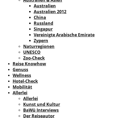
Australien & Asien
Australien
Australien 2012
China
Russland
Singapur
Vereinigte Arabische Emirate
Zypern
Naturregionen
UNESCO
Zoo-Check
Reise Knowhow
Genuss
Wellness
Hotel-Check
Mobilität
Allerlei
Allerlei
Kunst und Kultur
BaWü Interviews
Der Reiseautor