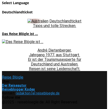
Select Language
Deutschlandticket
Deutschlandticket
Tipps und tolle Strecken.
Das Reise Blögle ist ...
André Dietenberger,
Jahrgang 1977, aus Stuttgart.
Er ist der Tourismusexperte für
Deutschland und Australien.
Reisen ist seine Leidenschaft.
Reise Blögle
Über
Der Reiseautor
Reiseblogger Kodex
Kontakt:
redaktion [a] reisebloegle.de
Follow me
Facebook
Instagram
Pinterest
Youtube
Rss
Spotify
@2025 - reisebloegle.de. All Right Reserved.