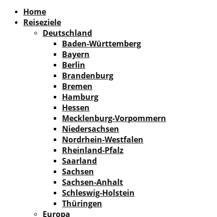
Facebook
Instagram
Pinterest
Youtube
Rss
Spotify
Home
Reiseziele
Deutschland
Baden-Württemberg
Bayern
Berlin
Brandenburg
Bremen
Hamburg
Hessen
Mecklenburg-Vorpommern
Niedersachsen
Nordrhein-Westfalen
Rheinland-Pfalz
Saarland
Sachsen
Sachsen-Anhalt
Schleswig-Holstein
Thüringen
Europa