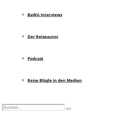
BaWü Interviews
Der Reiseautor
Podcast
Reise Blögle in den Medien
Search
Search
for:
Facebook
Instagram
Pinterest
Youtube
Rss
Spotify