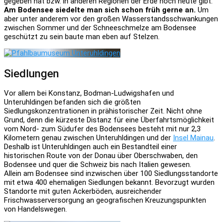
gegeben hat bzw. in anderen Regionen der Erde noch heute gibt.
Am Bodensee siedelte man sich schon früh gerne an.
Um
aber unter anderem vor den großen Wasserstandsschwankungen
zwischen Sommer und der Schneeschmelze am Bodensee
geschützt zu sein baute man eben auf Stelzen.
Siedlungen
Vor allem bei Konstanz, Bodman-Ludwigshafen und
Unteruhldingen befanden sich die größten
Siedlungskonzentrationen in prähistorischer Zeit. Nicht ohne
Grund, denn die kürzeste Distanz für eine Überfahrtsmöglichkeit
vom Nord- zum Südufer des Bodensees besteht mit nur 2,3
Kilometern genau zwischen Unteruhldingen und der
Insel Mainau
.
Deshalb ist Unteruhldingen auch ein Bestandteil einer
historischen Route von der Donau über Oberschwaben, den
Bodensee und quer die Schweiz bis nach Italien gewesen.
Allein am Bodensee sind inzwischen über 100 Siedlungsstandorte
mit etwa 400 ehemaligen Siedlungen bekannt. Bevorzugt wurden
Standorte mit guten Ackerböden, ausreichender
Frischwasserversorgung an geografischen Kreuzungspunkten
von Handelswegen.