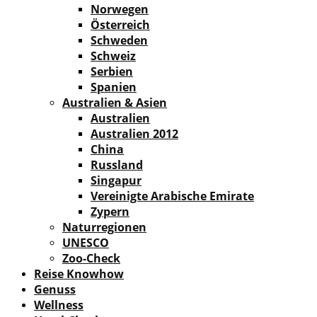
Norwegen
Österreich
Schweden
Schweiz
Serbien
Spanien
Australien & Asien
Australien
Australien 2012
China
Russland
Singapur
Vereinigte Arabische Emirate
Zypern
Naturregionen
UNESCO
Zoo-Check
Reise Knowhow
Genuss
Wellness