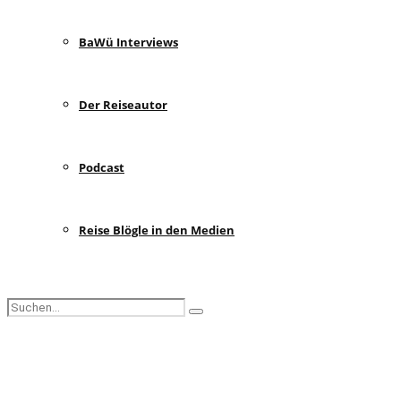
BaWü Interviews
Der Reiseautor
Podcast
Reise Blögle in den Medien
Search
Search
for:
Facebook
Instagram
Pinterest
Youtube
Rss
Spotify