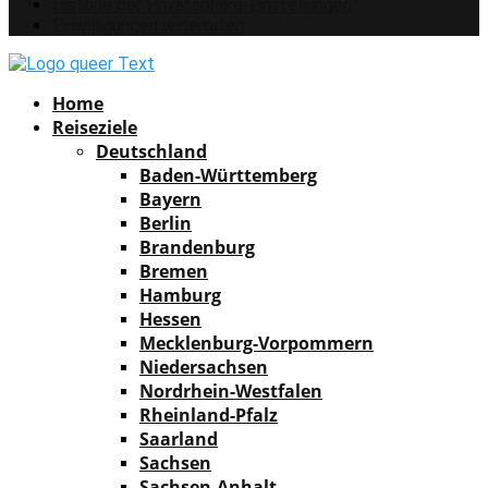
Historie der Privatsphäre-Einstellungen
Einwilligungen widerrufen
Facebook
Instagram
Pinterest
Youtube
Rss
Spotify
Home
Reiseziele
Deutschland
Baden-Württemberg
Bayern
Berlin
Brandenburg
Bremen
Hamburg
Hessen
Mecklenburg-Vorpommern
Niedersachsen
Nordrhein-Westfalen
Rheinland-Pfalz
Saarland
Sachsen
Sachsen-Anhalt