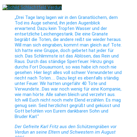
„Drei Tage lang lagen wir in den Granatlöchern, dem
Tod ins Auge sehend, ihn jeden Augenblick
erwartend. Dazu kein Tropfen Wasser und der
entsetzliche Leichengestank. Die eine Granate
begräbt die Toten, die andere reißt sie wieder heraus.
Will man sich eingraben, kommt man gleich auf Tote.
Ich hatte eine Gruppe, doch gebetet hat jeder für
sich. Das Schlimmste ist das Ablösen, das Rein und
Raus. Durch das ständige Sperrfeuer. Hinzu gings
durchs Fort Douaumont, so was habe ich noch nie
gesehen. Hier liegt alles voll schwer Verwundeter und
riecht nach Toten….. Dazu liegt es ebenfalls ständig
unter Feuer. Wir hatten ungefähr 40 Tote und
Verwundete…Das war noch wenig für eine Kompanie,
wie man hörte. Alle sahen bleich und verzehrt aus.
Ich will Euch nicht noch mehr Elend erzählen. Es mag
genug sein. Seid herzlichst gegrüßt und geküsst und
Gott befohlen von Eurem dankbaren Sohn und
Bruder Karl.“
Der Gefreite Karl Fritz aus den Schützengräben vor
Verdun an seine Eltern und Schwestern im August