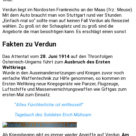
Verdun liegt im Nordosten Frankreichs an der Maas (frz.: Meuse).
Mit dem Auto braucht man von Stuttgart rund vier Stunden.
„Einfach mal so“ sollte man auf keinen Fall Verdun als Reiseziel
wählen. Zu groß ist der Schauplatz und zu groß sind die
Angebote die man besichtigen kann. Es erschlägt einen sonst.
Fakten zu Verdun
Das Attentat vom
28. Juni 1914
auf den Thronfolgen
Österreich-Ungarns führt zum
Ausbruch des Ersten
Weltkriegs
.
Wurde in den Auseinandersetzungen und Kriegen zuvor noch
einfache Waffentechnik zur Hilfe genommen, so kommen im
Ersten Weltkrieg neue Kriegsgeräte wie Panzer, Flugzeuge,
Luftschiffe und Massenvernichtungswaffen wie Giftgas zum
ersten Mal zum Einsatz.
“
Alles Fürchterliche ist entfesselt
”
Tagebuch des Soldaten Erich Mühsam
Ab Kriegsbeginn gibt es immer wieder Angriffe auf Verdun.
Am