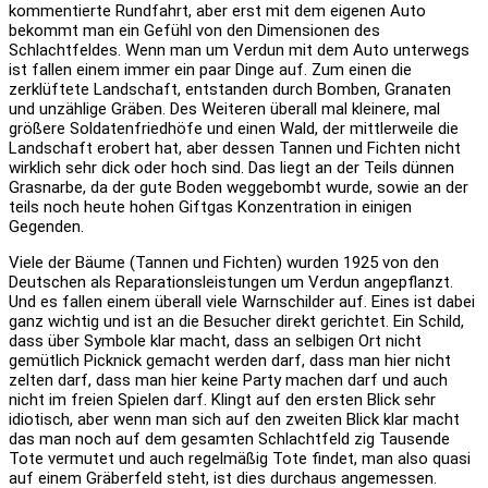
kommentierte Rundfahrt, aber erst mit dem eigenen Auto
bekommt man ein Gefühl von den Dimensionen des
Schlachtfeldes. Wenn man um Verdun mit dem Auto unterwegs
ist fallen einem immer ein paar Dinge auf. Zum einen die
zerklüftete Landschaft, entstanden durch Bomben, Granaten
und unzählige Gräben. Des Weiteren überall mal kleinere, mal
größere Soldatenfriedhöfe und einen Wald, der mittlerweile die
Landschaft erobert hat, aber dessen Tannen und Fichten nicht
wirklich sehr dick oder hoch sind. Das liegt an der Teils dünnen
Grasnarbe, da der gute Boden weggebombt wurde, sowie an der
teils noch heute hohen Giftgas Konzentration in einigen
Gegenden.
Viele der Bäume (Tannen und Fichten) wurden 1925 von den
Deutschen als Reparationsleistungen um Verdun angepflanzt.
Und es fallen einem überall viele Warnschilder auf. Eines ist dabei
ganz wichtig und ist an die Besucher direkt gerichtet. Ein Schild,
dass über Symbole klar macht, dass an selbigen Ort nicht
gemütlich Picknick gemacht werden darf, dass man hier nicht
zelten darf, dass man hier keine Party machen darf und auch
nicht im freien Spielen darf. Klingt auf den ersten Blick sehr
idiotisch, aber wenn man sich auf den zweiten Blick klar macht
das man noch auf dem gesamten Schlachtfeld zig Tausende
Tote vermutet und auch regelmäßig Tote findet, man also quasi
auf einem Gräberfeld steht, ist dies durchaus angemessen.