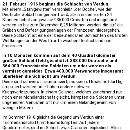
21. Februar 1916 beginnt die Schlacht von Verdun.
Mit einem „Stahlgewitter“ verschießt „der Boche“, wie der
Deutsche Soldat hier genannt wird, allein in den ersten 24
Stunden schätzungsweise 936.000 Granaten und insgesamt
werden es bis zum Dezember 8,25 Millionen werden, die auf die
Gräben und Befestigungsanlagen der Franzosen niedergehen.
Diese Schlacht ist eine der bedeutendsten Schlachten des Ersten
Weltkrieges an der Westfront zwischen Deutschland und
Frankreich.
In 10 Monaten kommen auf dem 40 Quadratkilometer
großen Schlachtfeld geschätzt 338.000 Deutsche und
364.000 Französische Soldaten um oder werden als
vermisst gemeldet. Etwa 400.000 Verwundete insgesamt
überleben die Schlacht um Verdun.
Diese sind schwerst traumatisiert, müssen oftmals notdürftig
amputiert werden oder haben andere schwere
Kriegsverletzungen. In einem Gelände, welches zunehmend nur
noch einer Mondlandschaft gleicht, kämpfen die Soldaten unter
ungeheuren Verlusten oft nur um einen Geländegewinn von
wenigen Metern.
Im Sommer 1916 gleicht die Gegend um Verdun einer
Trichterlandschaft mit Baumstümpfen. Auf jedem
Quadratmeter, sind im Schnitt zwei Granaten explodiert. Allein