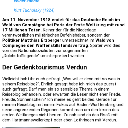
keiner kannte.“
Kurt Tucholsky (1924)
Am 11. November 1918 endet für das Deutsche Reich im
Wald von Compiègne bei Paris der Erste Weltkrieg mit rund
17 Millionen Toten.
Keiner der für die Niederlage
verantwortlichen militärischen Befehlshaber, sondern der
Politiker Matthias Erzberger
unterzeichnet im
Wald von
Compiègne den Waffenstillstandsvertrag
. Später wird dies
von den Nationalsozialisten zur sogenannten
„Dolchstoßlegende“ uminterpretiert werden.
Der Gedenktourismus Verdun
Vielleicht habt ihr euch gefragt „Was will er denn mit so was in
seinem Reiseblog?“. Ehrlich gesagt habe ich mich das zuerst
auch gefragt. Darf man ein so sensibles Thema in einem
Reiseblog behandeln, oder erwarten die Leser nicht eher Friede,
Freude, Sonnenschein? Ich meine es geht beides. Gerade für
meinen Reiseblog mit einem Fokus auf Baden-Württemberg und
seine angrenzenden Regionen kommt man um den Irrsinn des
ersten Weltkrieges nicht herum. Zu nah sind da das Elsaß mit
dem Hartmannsweilerkopf oder eben Lothringen mit Verdun.