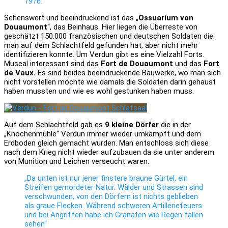
1916.
Sehenswert und beeindruckend ist das „
Ossuarium von
Douaumont
“, das Beinhaus. Hier liegen die Überreste von
geschätzt 150.000 französischen und deutschen Soldaten die
man auf dem Schlachtfeld gefunden hat, aber nicht mehr
identifizieren konnte. Um Verdun gibt es eine Vielzahl Forts.
Museal interessant sind das
Fort de Douaumont
und das
Fort
de Vaux.
Es sind beides beeindruckende Bauwerke, wo man sich
nicht vorstellen möchte wie damals die Soldaten darin gehaust
haben mussten und wie es wohl gestunken haben muss.
Auf dem Schlachtfeld gab es
9 kleine Dörfer
die in der
„Knochenmühle“ Verdun immer wieder umkämpft und dem
Erdboden gleich gemacht wurden. Man entschloss sich diese
nach dem Krieg nicht wieder aufzubauen da sie unter anderem
von Munition und Leichen verseucht waren.
„Da unten ist nur jener finstere braune Gürtel, ein
Streifen gemordeter Natur. Wälder und Strassen sind
verschwunden, von den Dörfern ist nichts geblieben
als graue Flecken. Während schweren Artilleriefeuers
und bei Angriffen habe ich Granaten wie Regen fallen
sehen“