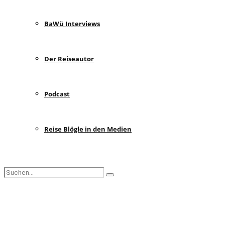
BaWü Interviews
Der Reiseautor
Podcast
Reise Blögle in den Medien
Search
Search
for:
Facebook
Instagram
Pinterest
Youtube
Rss
Spotify