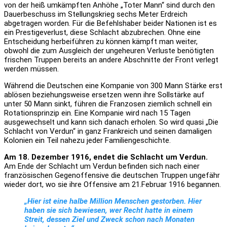
von der heiß umkämpften Anhöhe „Toter Mann“ sind durch den
Dauerbeschuss im Stellungskrieg sechs Meter Erdreich
abgetragen worden. Für die Befehlshaber beider Nationen ist es
ein Prestigeverlust, diese Schlacht abzubrechen. Ohne eine
Entscheidung herbeiführen zu können kämpft man weiter,
obwohl die zum Ausgleich der ungeheuren Verluste benötigten
frischen Truppen bereits an andere Abschnitte der Front verlegt
werden müssen.
Während die Deutschen eine Kompanie von 300 Mann Stärke erst
ablösen beziehungsweise ersetzen wenn ihre Sollstärke auf
unter 50 Mann sinkt, führen die Franzosen ziemlich schnell ein
Rotationsprinzip ein. Eine Kompanie wird nach 15 Tagen
ausgewechselt und kann sich danach erholen. So wird quasi „Die
Schlacht von Verdun“ in ganz Frankreich und seinen damaligen
Kolonien ein Teil nahezu jeder Familiengeschichte.
Am 18. Dezember 1916, endet die Schlacht um Verdun.
Am Ende der Schlacht um Verdun befinden sich nach einer
französischen Gegenoffensive die deutschen Truppen ungefähr
wieder dort, wo sie ihre Offensive am 21.Februar 1916 begannen.
„Hier ist eine halbe Million Menschen gestorben. Hier
haben sie sich bewiesen, wer Recht hatte in einem
Streit, dessen Ziel und Zweck schon nach Monaten