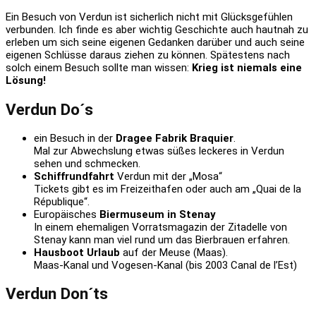
Ein Besuch von Verdun ist sicherlich nicht mit Glücksgefühlen
verbunden. Ich finde es aber wichtig Geschichte auch hautnah zu
erleben um sich seine eigenen Gedanken darüber und auch seine
eigenen Schlüsse daraus ziehen zu können. Spätestens nach
solch einem Besuch sollte man wissen:
Krieg ist niemals eine
Lösung!
Verdun Do´s
ein Besuch in der
Dragee Fabrik Braquier
.
Mal zur Abwechslung etwas süßes leckeres in Verdun
sehen und schmecken.
Schiffrundfahrt
Verdun mit der „Mosa“
Tickets gibt es im Freizeithafen oder auch am „Quai de la
République“.
Europäisches
Biermuseum in Stenay
In einem ehemaligen Vorratsmagazin der Zitadelle von
Stenay kann man viel rund um das Bierbrauen erfahren.
Hausboot Urlaub
auf der Meuse (Maas).
Maas-Kanal und Vogesen-Kanal (bis 2003 Canal de l’Est)
Verdun Don´ts