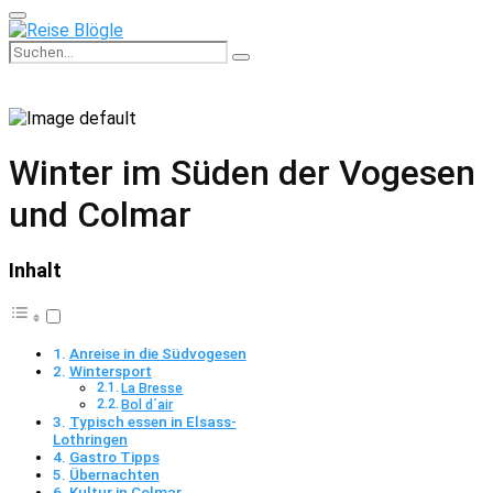
Primary
Menu
Search
Search
for:
Winter im Süden der Vogesen
und Colmar
Inhalt
Anreise in die Südvogesen
Wintersport
La Bresse
Bol d´air
Typisch essen in Elsass-
Lothringen
Gastro Tipps
Übernachten
Kultur in Colmar