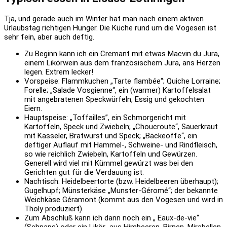
Tja, und gerade auch im Winter hat man nach einem aktiven
Urlaubstag richtigen Hunger. Die Küche rund um die Vogesen ist
sehr fein, aber auch deftig.
Zu Beginn kann ich ein Cremant mit etwas Macvin du Jura,
einem Likörwein aus dem französischem Jura, ans Herzen
legen. Extrem lecker!
Vorspeise: Flammkuchen „Tarte flambée“; Quiche Lorraine;
Forelle; „Salade Vosgienne“, ein (warmer) Kartoffelsalat
mit angebratenen Speckwürfeln, Essig und gekochten
Eiern.
Hauptspeise: „Toffailles”, ein Schmorgericht mit
Kartoffeln, Speck und Zwiebeln; „Choucroute“, Sauerkraut
mit Kasseler, Bratwurst und Speck; „Bäckeoffe“, ein
deftiger Auflauf mit Hammel-, Schweine- und Rindfleisch,
so wie reichlich Zwiebeln, Kartoffeln und Gewürzen.
Generell wird viel mit Kümmel gewürzt was bei den
Gerichten gut für die Verdauung ist.
Nachtisch: Heidelbeertorte (bzw. Heidelbeeren überhaupt);
Gugelhupf; Münsterkäse „Munster-Géromé“; der bekannte
Weichkäse Géramont (kommt aus den Vogesen und wird in
Tholy produziert).
Zum Abschluß kann ich dann noch ein „ Eaux-de-vie“
(Schnaps) oder ein Likör aus Himbeeren, Birnen, Mirabellen,