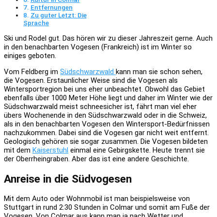
Entfernungen
Zu guter Letzt: Die
Sprache
Ski und Rodel gut. Das hören wir zu dieser Jahreszeit gerne. Auch
in den benachbarten Vogesen (Frankreich) ist im Winter so
einiges geboten.
Vom Feldberg im
Südschwarzwald
kann man sie schon sehen,
die Vogesen. Erstaunlicher Weise sind die Vogesen als
Wintersportregion bei uns eher unbeachtet. Obwohl das Gebiet
ebenfalls über 1000 Meter Höhe liegt und daher im Winter wie der
Südschwarzwald meist schneesicher ist, fährt man viel eher
übers Wochenende in den Südschwarzwald oder in die Schweiz,
als in den benachbarten Vogesen den Wintersport-Bedürfnissen
nachzukommen. Dabei sind die Vogesen gar nicht weit entfernt.
Geologisch gehören sie sogar zusammen. Die Vogesen bildeten
mit dem
Kaiserstuhl
einmal eine Gebirgskette. Heute trennt sie
der Oberrheingraben. Aber das ist eine andere Geschichte.
Anreise in die Südvogesen
Mit dem Auto oder Wohnmobil ist man beispielsweise von
Stuttgart in rund 2:30 Stunden in Colmar und somit am Fuße der
Vogesen. Von Colmar aus kann man ja nach Wetter und