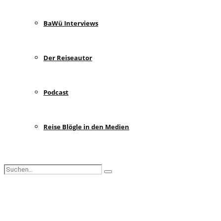
BaWü Interviews
Der Reiseautor
Podcast
Reise Blögle in den Medien
Search
Search
for:
Facebook
Instagram
Pinterest
Youtube
Rss
Spotify