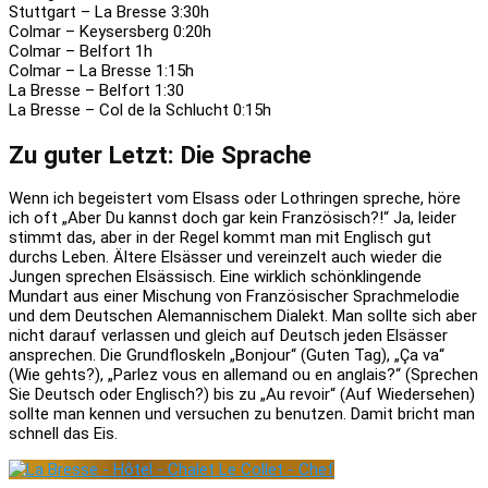
Stuttgart – La Bresse 3:30h
Colmar – Keysersberg 0:20h
Colmar – Belfort 1h
Colmar – La Bresse 1:15h
La Bresse – Belfort 1:30
La Bresse – Col de la Schlucht 0:15h
Zu guter
L
etzt:
D
ie
S
prache
Wenn ich begeistert vom Elsass oder Lothringen spreche, höre
ich oft „Aber Du kannst doch gar kein Französisch?!“ Ja, leider
stimmt das, aber in der Regel kommt man mit Englisch gut
durchs Leben. Ältere Elsässer und vereinzelt auch wieder die
Jungen sprechen Elsässisch. Eine wirklich schönklingende
Mundart aus einer Mischung von Französischer Sprachmelodie
und dem Deutschen Alemannischem Dialekt. Man sollte sich aber
nicht darauf verlassen und gleich auf Deutsch jeden Elsässer
ansprechen. Die Grundfloskeln „Bonjour“ (Guten Tag), „Ça va“
(Wie gehts?), „Parlez vous en allemand ou en anglais?“ (Sprechen
Sie Deutsch oder Englisch?) bis zu „Au revoir“ (Auf Wiedersehen)
sollte man kennen und versuchen zu benutzen. Damit bricht man
schnell das Eis.