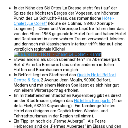
In der Nähe des Ski Ortes La Bresse steht fast auf der
Spitze des höchsten Berges der Vogesen, am höchsten
Punkt des La Schlucht-Pass, das romantische
Hôtel-
Chalet „Le Collet“
(Route de Colmar, 88400 Xonrupt-
Longemer). Olivier und Véronique Lapôtre führen hier das
von den Eltern 1968 gegründete Hotel fort und haben Hotel
und Restaurant in einen wahren Traum verwandelt. Modern
und dennoch mit klassischem Interieur trifft hier auf eine
vorzüglich regionale Küche!
Etwas anders als üblich übernachten? Im Abenteuerpark
Bol d´Air in La Bresse ist das unter anderem in tollen
Hütten und Baumhäusern möglich.
In Belfort liegt am Stadtrand das
Quality Hotel Belfort
Centre & Spa
, 2 Avenue Jean Moulin, 90000 Belfort.
Modern und mit einem kleinen Spa lässt es sich hier gut
von einem Wintersporttag erholen.
Im mittelalterlichen Städtchen Keysersberg gibt es direkt
an der Stadtmauer gelegen das
Hôtel les Remparts
(4 rue
de la Flieh, 68240 Kaysersberg). Ein familiengeführtes
Hotel das übrigens am Gepäckfreien Wander- und
Fahrradtourismus in der Region teil nimmt.
Ein Tipp ist noch die „Ferme Auberge“. Als Feste
Herbergen sind die „Fermes Auberges“ im Elsass und den