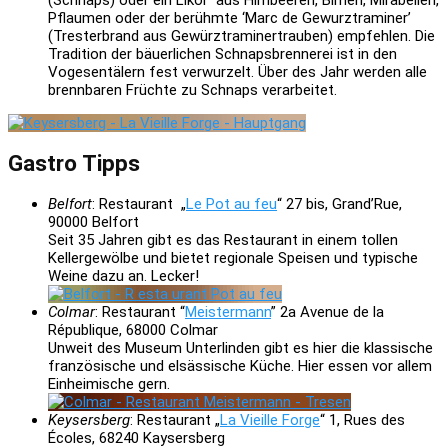
Pflaumen oder der berühmte ‘Marc de Gewurztraminer’
(Tresterbrand aus Gewürztraminertrauben) empfehlen. Die
Tradition der bäuerlichen Schnapsbrennerei ist in den
Vogesentälern fest verwurzelt. Über des Jahr werden alle
brennbaren Früchte zu Schnaps verarbeitet.
Gastro Tipps
Belfort
: Restaurant „
Le Pot au feu
“ 27 bis, Grand’Rue,
90000 Belfort
Seit 35 Jahren gibt es das Restaurant in einem tollen
Kellergewölbe und bietet regionale Speisen und typische
Weine dazu an. Lecker!
Colmar
: Restaurant “
Meistermann
” 2a Avenue de la
République, 68000 Colmar
Unweit des Museum Unterlinden gibt es hier die klassische
französische und elsässische Küche. Hier essen vor allem
Einheimische gern.
Keysersberg
: Restaurant „
La Vieille Forge
“ 1, Rues des
Écoles, 68240 Kaysersberg