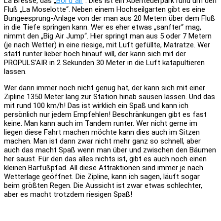
La Bresse, das „
Bol d´air
“. Dies ist ein Abenteuerpark rund um den
Fluß „La Moselotte“. Neben einem Hochseilgarten gibt es eine
Bungeesprung-Anlage von der man aus 20 Metern über dem Fluß
in die Tiefe springen kann. Wer es eher etwas „sanfter“ mag,
nimmt den „Big Air Jump“. Hier springt man aus 5 oder 7 Metern
(je nach Wetter) in eine riesige, mit Luft gefüllte, Matratze. Wer
statt runter lieber hoch hinauf will, der kann sich mit der
PROPULS’AIR in 2 Sekunden 30 Meter in die Luft katapultieren
lassen.
Wer dann immer noch nicht genug hat, der kann sich mit einer
Zipline 1350 Meter lang zur Station hinab sausen lassen. Und das
mit rund 100 km/h! Das ist wirklich ein Spaß und kann ich
persönlich nur jedem Empfehlen! Beschränkungen gibt es fast
keine. Man kann auch im Tandem runter. Wer nicht gerne im
liegen diese Fahrt machen möchte kann dies auch im Sitzen
machen. Man ist dann zwar nicht mehr ganz so schnell, aber
auch das macht Spaß wenn man über und zwischen den Bäumen
her saust. Für den das alles nichts ist, gibt es auch noch einen
kleinen Barfußpfad. All diese Attraktionen sind immer je nach
Wetterlage geöffnet. Die Zipline, kann ich sagen, läuft sogar
beim größten Regen. Die Aussicht ist zwar etwas schlechter,
aber es macht trotzdem riesigen Spaß!