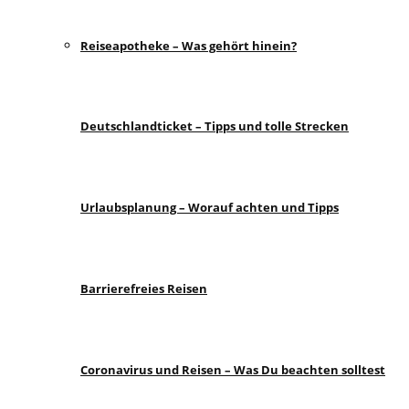
Reiseapotheke – Was gehört hinein?
Deutschlandticket – Tipps und tolle Strecken
Urlaubsplanung – Worauf achten und Tipps
Barrierefreies Reisen
Coronavirus und Reisen – Was Du beachten solltest