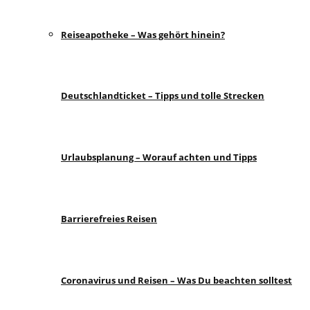
Reiseapotheke – Was gehört hinein?
Deutschlandticket – Tipps und tolle Strecken
Urlaubsplanung – Worauf achten und Tipps
Barrierefreies Reisen
Coronavirus und Reisen – Was Du beachten solltest