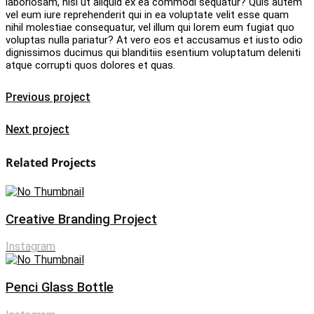
laboriosam, nisi ut aliquid ex ea commodi sequatur? Quis autem
vel eum iure reprehenderit qui in ea voluptate velit esse quam
nihil molestiae consequatur, vel illum qui lorem eum fugiat quo
voluptas nulla pariatur? At vero eos et accusamus et iusto odio
dignissimos ducimus qui blanditiis esentium voluptatum deleniti
atque corrupti quos dolores et quas.
Previous project
Next project
Related Projects
Creative Branding Project
Instagram
Penci Glass Bottle