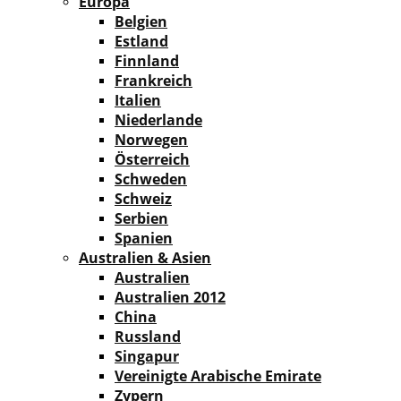
Europa
Belgien
Estland
Finnland
Frankreich
Italien
Niederlande
Norwegen
Österreich
Schweden
Schweiz
Serbien
Spanien
Australien & Asien
Australien
Australien 2012
China
Russland
Singapur
Vereinigte Arabische Emirate
Zypern