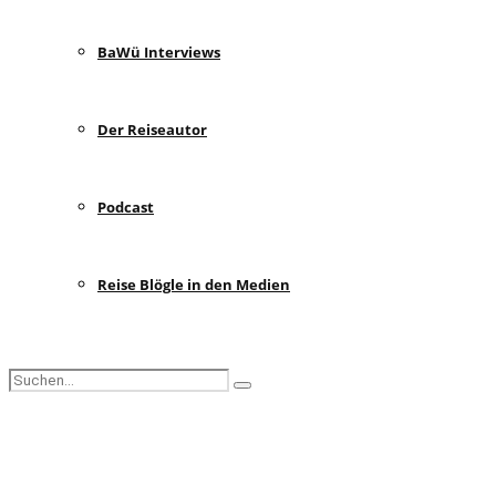
BaWü Interviews
Der Reiseautor
Podcast
Reise Blögle in den Medien
Search
Search
for:
Facebook
Instagram
Pinterest
Youtube
Rss
Spotify