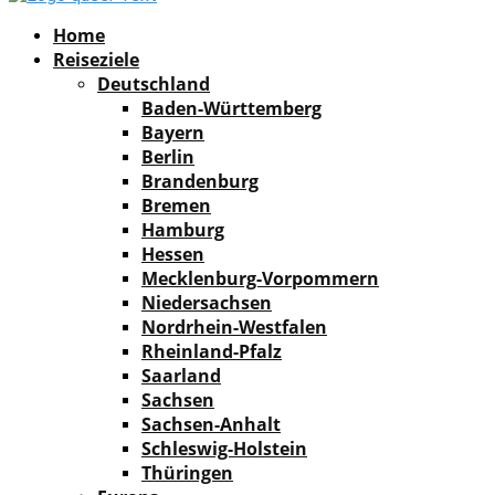
Facebook
Instagram
Pinterest
Youtube
Rss
Spotify
Home
Reiseziele
Deutschland
Baden-Württemberg
Bayern
Berlin
Brandenburg
Bremen
Hamburg
Hessen
Mecklenburg-Vorpommern
Niedersachsen
Nordrhein-Westfalen
Rheinland-Pfalz
Saarland
Sachsen
Sachsen-Anhalt
Schleswig-Holstein
Thüringen