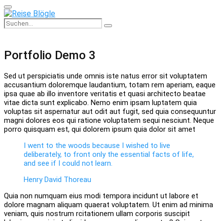
Primary
Menu
Search
Search
for:
Portfolio Demo 3
Sed ut perspiciatis unde omnis iste natus error sit voluptatem
accusantium doloremque laudantium, totam rem aperiam, eaque
ipsa quae ab illo inventore veritatis et quasi architecto beatae
vitae dicta sunt explicabo. Nemo enim ipsam luptatem quia
voluptas sit aspernatur aut odit aut fugit, sed quia consequuntur
magni dolores eos qui ratione voluptatem sequi nesciunt. Neque
porro quisquam est, qui dolorem ipsum quia dolor sit amet
I went to the woods because I wished to live
deliberately, to front only the essential facts of life,
and see if I could not learn.
Henry David Thoreau
Quia non numquam eius modi tempora incidunt ut labore et
dolore magnam aliquam quaerat voluptatem. Ut enim ad minima
veniam, quis nostrum rcitationem ullam corporis suscipit