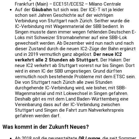
Frankfurt (Main) – ECE151/ECE52 – Milano Centrale
Auf der
Gäubahn
tut sich was. Der ICE-T ist ja leider
schon seit Jahren Geschichte auf der wichtigen
Verbindung von Stuttgart nach Zürich. Seither wurde die
IC-Verbindung mit Wagenmaterial der SBB bedient. In
Singen musste dann immer wegen fehlenden Deutschen E-
Loks mit Schweizer Stromabnehmer auf eine SBB-Lok
gewechselt werden. Ab Dezember wird nun nach und nach
dieser Zustand durch die neuen IC2-Züge der Bahn ergänzt
und in 2019 vermutlich ganz abgelöst.
Der neue IC2
verkehrt alle 2 Stunden ab Stuttgart.
Der Haken: Der
neue IC2 verkehrt ab Stuttgart vorerst nur bis Singen. Dort
wird in einen IC der SBB umgestiegen. Grund dürften
vermutlich noch bestehende Probleme mit dem ETSC sein.
Die von Stuttgart nach Zürich alle zwei Stunden
durchgehende IC-Verbindung wird, wie bisher, mit SBB-
Wagenmaterial und mit Lokwechsel in Singen gefahren.
Deshalb gibt es mit dem Land Baden-Württemberg eine
Vereinbarung dass auf der IC-Verbindung zwischen
Stuttgart und Singen die Fahrt zum Nahverkehrspreis
gefahren werden darf.
Was kommt in der Zukunft Neues?
Ab 2018 soll die neugestaltete
DB Lounge
, die seit Sommer