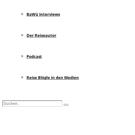
BaWü Interviews
Der Reiseautor
Podcast
Reise Blögle in den Medien
Search
Search
for:
Facebook
Instagram
Pinterest
Youtube
Rss
Spotify