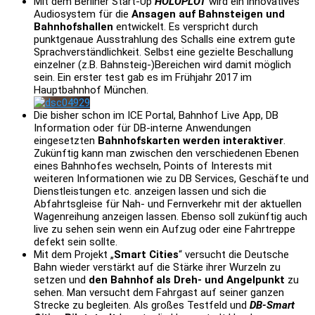
Mit dem Berliner Start-Up
HOLOPLOT
wird ein innovatives
Audiosystem für die
Ansagen auf Bahnsteigen und
Bahnhofshallen
entwickelt. Es verspricht durch
punktgenaue Ausstrahlung des Schalls eine extrem gute
Sprachverständlichkeit. Selbst eine gezielte Beschallung
einzelner (z.B. Bahnsteig-)Bereichen wird damit möglich
sein. Ein erster test gab es im Frühjahr 2017 im
Hauptbahnhof München.
Die bisher schon im ICE Portal, Bahnhof Live App, DB
Information oder für DB-interne Anwendungen
eingesetzten
Bahnhofskarten werden interaktiver
.
Zukünftig kann man zwischen den verschiedenen Ebenen
eines Bahnhofes wechseln, Points of Interests mit
weiteren Informationen wie zu DB Services, Geschäfte und
Dienstleistungen etc. anzeigen lassen und sich die
Abfahrtsgleise für Nah- und Fernverkehr mit der aktuellen
Wagenreihung anzeigen lassen. Ebenso soll zukünftig auch
live zu sehen sein wenn ein Aufzug oder eine Fahrtreppe
defekt sein sollte.
Mit dem Projekt „
Smart Cities
“ versucht die Deutsche
Bahn wieder verstärkt auf die Stärke ihrer Wurzeln zu
setzen und
den Bahnhof als Dreh- und Angelpunkt
zu
sehen. Man versucht dem Fahrgast auf seiner ganzen
Strecke zu begleiten. Als großes Testfeld und
DB-Smart