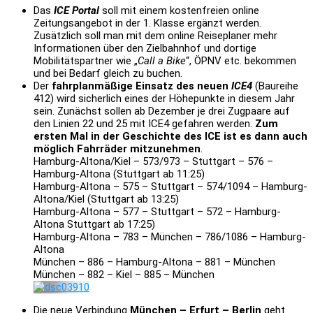
Das
ICE Portal
soll mit einem kostenfreien online
Zeitungsangebot in der 1. Klasse ergänzt werden.
Zusätzlich soll man mit dem online Reiseplaner mehr
Informationen über den Zielbahnhof und dortige
Mobilitätspartner wie „
Call a Bike
“, ÖPNV etc. bekommen
und bei Bedarf gleich zu buchen.
Der
fahrplanmäßige Einsatz des neuen
ICE4
(Baureihe
412) wird sicherlich eines der Höhepunkte in diesem Jahr
sein. Zunächst sollen ab Dezember je drei Zugpaare auf
den Linien 22 und 25 mit ICE4 gefahren werden.
Zum
ersten Mal in der Geschichte des ICE ist es dann auch
möglich Fahrräder mitzunehmen
.
Hamburg-Altona/Kiel – 573/973 – Stuttgart – 576 –
Hamburg-Altona (Stuttgart ab 11:25)
Hamburg-Altona – 575 – Stuttgart – 574/1094 – Hamburg-
Altona/Kiel (Stuttgart ab 13:25)
Hamburg-Altona – 577 – Stuttgart – 572 – Hamburg-
Altona Stuttgart ab 17:25)
Hamburg-Altona – 783 – München – 786/1086 – Hamburg-
Altona
München – 886 – Hamburg-Altona – 881 – München
München – 882 – Kiel – 885 – München
Die neue Verbindung
München – Erfurt – Berlin
geht