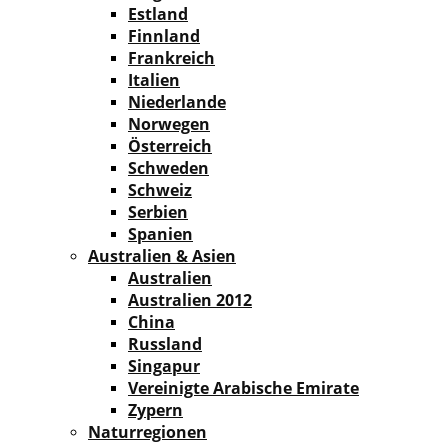
Estland
Finnland
Frankreich
Italien
Niederlande
Norwegen
Österreich
Schweden
Schweiz
Serbien
Spanien
Australien & Asien
Australien
Australien 2012
China
Russland
Singapur
Vereinigte Arabische Emirate
Zypern
Naturregionen