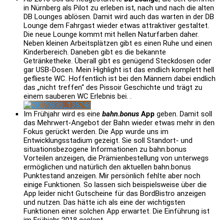
in Nürnberg als Pilot zu erleben ist, nach und nach die alten
DB Lounges ablösen. Damit wird auch das warten in der DB
Lounge dem Fahrgast wieder etwas attraktiver gestaltet.
Die neue Lounge kommt mit hellen Naturfarben daher.
Neben kleinen Arbeitsplätzen gibt es einen Ruhe und einen
Kinderbereich. Daneben gibt es die bekannte
Getränketheke. Überall gibt es genügend Steckdosen oder
gar USB-Dosen. Mein Highlight ist das endlich komplett hell
geflieste WC. Hoffentlich ist bei den Männern dabei endlich
das „nicht treffen“ des
Pissoir
Geschichte und trägt zu
einem sauberen WC Erlebnis bei. .
Im Frühjahr wird es eine
b
ahn.
b
onus
App
geben. Damit soll
das Mehrwert-Angebot der Bahn wieder etwas mehr in den
Fokus gerückt werden. Die App wurde uns im
Entwicklungsstadium gezeigt. Sie soll Standort- und
situationsbezogene Informationen zu bahn.bonus
Vorteilen anzeigen, die Prämienbestellung von unterwegs
ermöglichen und natürlich den aktuellen bahn.bonus
Punktestand anzeigen. Mir persönlich fehlte aber noch
einige Funktionen. So lassen sich beispielsweise über die
App leider nicht Gutscheine für das BordBistro anzeigen
und nutzen. Das hätte ich als eine der wichtigsten
Funktionen einer solchen App erwartet. Die Einführung ist
im Frühjahr 2018 geplant