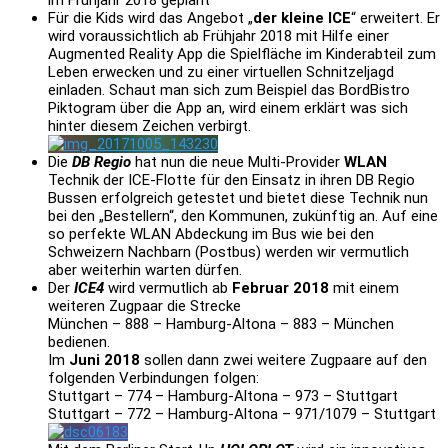
Für die Kids wird das Angebot „
der kleine ICE
“ erweitert. Er
wird voraussichtlich ab Frühjahr 2018 mit Hilfe einer
Augmented Reality App die Spielfläche im Kinderabteil zum
Leben erwecken und zu einer virtuellen Schnitzeljagd
einladen. Schaut man sich zum Beispiel das BordBistro
Piktogram über die App an, wird einem erklärt was sich
hinter diesem Zeichen verbirgt.
Die
DB Regio
hat nun die neue Multi-Provider
WLAN
Technik der ICE-Flotte für den Einsatz in ihren DB Regio
Bussen erfolgreich getestet und bietet diese Technik nun
bei den „Bestellern“, den Kommunen, zukünftig an. Auf eine
so perfekte WLAN Abdeckung im Bus wie bei den
Schweizern Nachbarn (Postbus) werden wir vermutlich
aber weiterhin warten dürfen.
Der
ICE4
wird vermutlich ab
Februar 2018
mit einem
weiteren Zugpaar die Strecke
München – 888 – Hamburg-Altona – 883 – München
bedienen.
Im
Juni 2018
sollen dann zwei weitere Zugpaare auf den
folgenden Verbindungen folgen:
Stuttgart – 774 – Hamburg-Altona – 973 – Stuttgart
Stuttgart – 772 – Hamburg-Altona – 971/1079 – Stuttgart