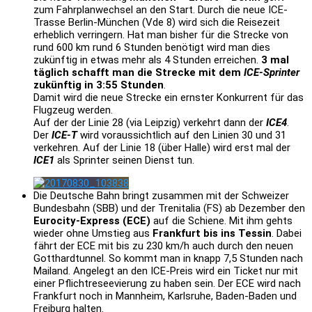
zum Fahrplanwechsel an den Start. Durch die neue ICE-
Trasse Berlin-München (Vde 8) wird sich die Reisezeit
erheblich verringern. Hat man bisher für die Strecke von
rund 600 km rund 6 Stunden benötigt wird man dies
zukünftig in etwas mehr als 4 Stunden erreichen.
3 mal
täglich schafft man die Strecke mit dem
ICE-Sprinter
zukünftig in 3:55 Stunden
.
Damit wird die neue Strecke ein ernster Konkurrent für das
Flugzeug werden.
Auf der der Linie 28 (via Leipzig) verkehrt dann der
ICE4
.
Der
ICE-T
wird voraussichtlich auf den Linien 30 und 31
verkehren. Auf der Linie 18 (über Halle) wird erst mal der
ICE1
als Sprinter seinen Dienst tun.
Die Deutsche Bahn bringt zusammen mit der Schweizer
Bundesbahn (SBB) und der Trenitalia (FS) ab Dezember den
Eurocity-Express (ECE)
auf die Schiene. Mit ihm gehts
wieder ohne Umstieg aus
Frankfurt bis ins Tessin
. Dabei
fährt der ECE mit bis zu 230 km/h auch durch den neuen
Gotthardtunnel. So kommt man in knapp 7,5 Stunden nach
Mailand. Angelegt an den ICE-Preis wird ein Ticket nur mit
einer Pflichtreseevierung zu haben sein. Der ECE wird nach
Frankfurt noch in Mannheim, Karlsruhe, Baden-Baden und
Freiburg halten.