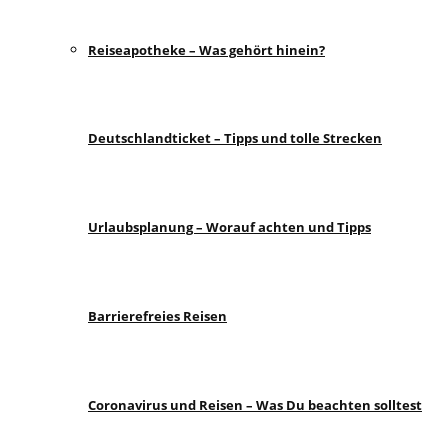
Reiseapotheke – Was gehört hinein?
Deutschlandticket – Tipps und tolle Strecken
Urlaubsplanung – Worauf achten und Tipps
Barrierefreies Reisen
Coronavirus und Reisen – Was Du beachten solltest