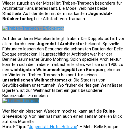
Wieder zurück an der Mosel ist Traben-Trarbach besonders für
Architektur Fans interessant. Die Mosel verbindet beide
Stadtteile. Auf der Seite mit dem markanten
Jugendstil-
Brückentor
liegt die Altstadt von Trarbach.
Auf der anderen Moselseite liegt Traben. Die Doppelstadt ist vor
allem durch seine
Jugendstil Architektur
bekannt. Spezielle
Führungen lassen den Besucher die schönsten Bauten der Belle
Epoque entdecken. Hauptsächlicher Architekt war hier der
Berliner Baumeister Bruno Möhring. Solch spezielle Architektur
konnten sich die Traben-Trarbacher leisten, weil sie um 1900 zu
den
wichtigsten Weinumschlagsplätzen Europas
gehörten.
Im Winter ist Traben-Trarbach bekannt für seinen
unterirdischen Weihnachtsmarkt
. Die Stadt ist von
Gewölbekellern untertunnelt. Wo früher die riesigen Weinfässer
lagerten, ist zur Weihnachtszeit ein ganz besonderer
Budenzauber zu erleben.
Wer hier ein bisschen Wandern möchte, kann auf die
Ruine
Grevenburg
. Von hier hat man auch einen sensationellen Blick
auf das Moseltal.
Hotel-Tipp:
“
Jugendstil-Hotel Bellevue
” – Mehr Belle Epoque