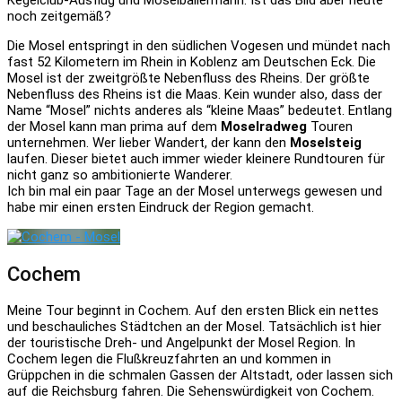
Kegelclub-Ausflug und Moselballermann. Ist das Bild aber heute
noch zeitgemäß?
Die Mosel entspringt in den südlichen Vogesen und mündet nach
fast 52 Kilometern im Rhein in Koblenz am Deutschen Eck. Die
Mosel ist der zweitgrößte Nebenfluss des Rheins. Der größte
Nebenfluss des Rheins ist die Maas. Kein wunder also, dass der
Name “Mosel” nichts anderes als “kleine Maas” bedeutet. Entlang
der Mosel kann man prima auf dem
Moselradweg
Touren
unternehmen. Wer lieber Wandert, der kann den
Moselsteig
laufen. Dieser bietet auch immer wieder kleinere Rundtouren für
nicht ganz so ambitionierte Wanderer.
Ich bin mal ein paar Tage an der Mosel unterwegs gewesen und
habe mir einen ersten Eindruck der Region gemacht.
Cochem
Meine Tour beginnt in Cochem. Auf den ersten Blick ein nettes
und beschauliches Städtchen an der Mosel. Tatsächlich ist hier
der touristische Dreh- und Angelpunkt der Mosel Region. In
Cochem legen die Flußkreuzfahrten an und kommen in
Grüppchen in die schmalen Gassen der Altstadt, oder lassen sich
auf die Reichsburg fahren. Die Sehenswürdigkeit von Cochem.