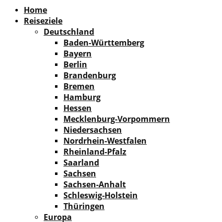
Facebook
Instagram
Pinterest
Youtube
Rss
Spotify
Home
Reiseziele
Deutschland
Baden-Württemberg
Bayern
Berlin
Brandenburg
Bremen
Hamburg
Hessen
Mecklenburg-Vorpommern
Niedersachsen
Nordrhein-Westfalen
Rheinland-Pfalz
Saarland
Sachsen
Sachsen-Anhalt
Schleswig-Holstein
Thüringen
Europa