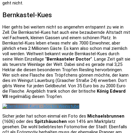
geht nicht.
Bernkastel-Kues
Hier gehts bei weitem nicht so angenehm entspannt zu wie in
Zell. Die Bernkastel-Kues hat auch eine bezaubernde Altstadt mit
viel Fachwerk, kleinen Gassen und einem schönen Platz. In
Bernkastel-Kues leben etwas mehr als 7000 Einwohner, aber
jährlich etwa 2 Millionen Gäste. Es kann also schon mal ziemlich
voll werden. Weltweit bekannt wurde Bernkastel-Kues durch
seine Wein Einzellage “
Bernkasteler Doctor
”. Lange Zeit galt sie
als teuerste Weinlage der Welt. Dabei sind es gerade mal 3,25
Hektar die diesen besonderen Tropfen Riesling hervorbringen.
Wer sich eine Flasche des Tröpfchens gönnen möchte, der kann
dies im Weingut Lauerburg (Graacher Straße 24) erwerben. Dort
gibts Weine für jeden Geldbeutel. Von 35 Euro bis zu 2000 Euro
die Flasche. Angeblich trank schon der britische
König Edward
VII
regelmäßig diesen Tropfen.
Sicher jeder hat schon einmal ein Foto des
Michaelsbrunnen
(1606) oder des
Spitzhäuschen
von 1416 am Marktplatz
gesehen. Die wohl beliebtesten Fotomotive der Stadt. Ebenfalls
oft als Fotomotiv herhalten muss der ehemalige Pranger am