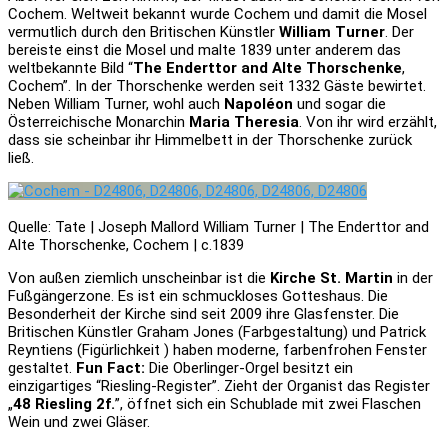
Cochem. Weltweit bekannt wurde Cochem und damit die Mosel
vermutlich durch den Britischen Künstler
William Turner
. Der
bereiste einst die Mosel und malte 1839 unter anderem das
weltbekannte Bild “
The Enderttor and Alte Thorschenke
,
Cochem”. In der Thorschenke werden seit 1332 Gäste bewirtet.
Neben William Turner, wohl auch
Napoléon
und sogar die
Österreichische Monarchin
Maria Theresia
. Von ihr wird erzählt,
dass sie scheinbar ihr Himmelbett in der Thorschenke zurück
ließ.
Quelle: Tate | Joseph Mallord William Turner | The Enderttor and
Alte Thorschenke, Cochem | c.1839
Von außen ziemlich unscheinbar ist die
Kirche St. Martin
in der
Fußgängerzone. Es ist ein schmuckloses Gotteshaus. Die
Besonderheit der Kirche sind seit 2009 ihre Glasfenster. Die
Britischen Künstler Graham Jones (Farbgestaltung) und Patrick
Reyntiens (Figürlichkeit ) haben moderne, farbenfrohen Fenster
gestaltet.
Fun Fact:
Die Oberlinger-Orgel besitzt ein
einzigartiges “Riesling-Register”. Zieht der Organist das Register
„
48 Riesling 2f.
”, öffnet sich ein Schublade mit zwei Flaschen
Wein und zwei Gläser.