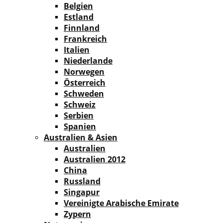
Belgien
Estland
Finnland
Frankreich
Italien
Niederlande
Norwegen
Österreich
Schweden
Schweiz
Serbien
Spanien
Australien & Asien
Australien
Australien 2012
China
Russland
Singapur
Vereinigte Arabische Emirate
Zypern