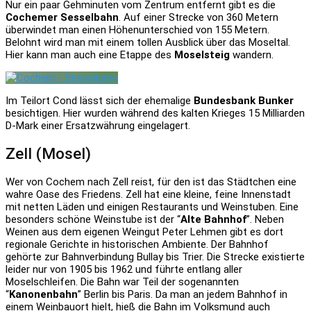
Nur ein paar Gehminuten vom Zentrum entfernt gibt es die
Cochemer Sesselbahn
. Auf einer Strecke von 360 Metern
überwindet man einen Höhenunterschied von 155 Metern.
Belohnt wird man mit einem tollen Ausblick über das Moseltal.
Hier kann man auch eine Etappe des
Moselsteig
wandern.
Im Teilort Cond lässt sich der ehemalige
Bundesbank Bunker
besichtigen. Hier wurden während des kalten Krieges 15 Milliarden
D-Mark einer Ersatzwährung eingelagert.
Zell (Mosel)
Wer von Cochem nach Zell reist, für den ist das Städtchen eine
wahre Oase des Friedens. Zell hat eine kleine, feine Innenstadt
mit netten Läden und einigen Restaurants und Weinstuben. Eine
besonders schöne Weinstube ist der “
Alte Bahnhof
”. Neben
Weinen aus dem eigenen Weingut Peter Lehmen gibt es dort
regionale Gerichte in historischen Ambiente. Der Bahnhof
gehörte zur Bahnverbindung Bullay bis Trier. Die Strecke existierte
leider nur von 1905 bis 1962 und führte entlang aller
Moselschleifen. Die Bahn war Teil der sogenannten
“
Kanonenbahn
” Berlin bis Paris. Da man an jedem Bahnhof in
einem Weinbauort hielt, hieß die Bahn im Volksmund auch