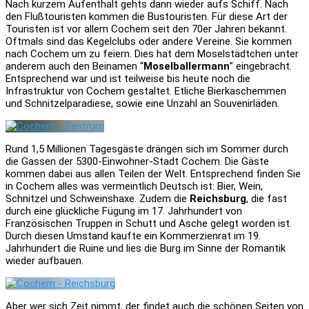
Nach kurzem Aufenthalt gehts dann wieder aufs Schiff. Nach
den Flußtouristen kommen die Bustouristen. Für diese Art der
Touristen ist vor allem Cochem seit den 70er Jahren bekannt.
Oftmals sind das Kegelclubs oder andere Vereine. Sie kommen
nach Cochem um zu feiern. Dies hat dem Moselstädtchen unter
anderem auch den Beinamen “
Moselballermann
” eingebracht.
Entsprechend war und ist teilweise bis heute noch die
Infrastruktur von Cochem gestaltet. Etliche Bierkaschemmen
und Schnitzelparadiese, sowie eine Unzahl an Souvenirläden.
Rund 1,5 Millionen Tagesgäste drängen sich im Sommer durch
die Gassen der 5300-Einwohner-Stadt Cochem. Die Gäste
kommen dabei aus allen Teilen der Welt. Entsprechend finden Sie
in Cochem alles was vermeintlich Deutsch ist: Bier, Wein,
Schnitzel und Schweinshaxe. Zudem die
Reichsburg
, die fast
durch eine glückliche Fügung im 17. Jahrhundert von
Französischen Truppen in Schutt und Asche gelegt worden ist.
Durch diesen Umstand kaufte ein Kommerzienrat im 19.
Jahrhundert die Ruine und lies die Burg im Sinne der Romantik
wieder aufbauen.
Aber wer sich Zeit nimmt, der findet auch die schönen Seiten von