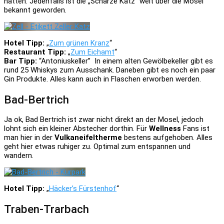
hatten. Jedenfalls ist die „Scharze Katz“ weit über die Mosel
bekannt geworden.
Hotel Tipp:
„
Zum grünen Kranz
“
Restaurant Tipp:
„
Zum Eichamt
“
Bar Tipp:
“Antoniuskeller” In einem alten Gewölbekeller gibt es
rund 25 Whiskys zum Ausschank. Daneben gibt es noch ein paar
Gin Produkte. Alles kann auch in Flaschen erworben werden.
Bad-Bertrich
Ja ok, Bad Bertrich ist zwar nicht direkt an der Mosel, jedoch
lohnt sich ein kleiner Abstecher dorthin. Für
Wellness
Fans ist
man hier in der
Vulkaneifeltherme
bestens aufgehoben. Alles
geht hier etwas ruhiger zu. Optimal zum entspannen und
wandern.
Hotel Tipp:
„
Häcker’s Fürstenhof
“
Traben-Trarbach