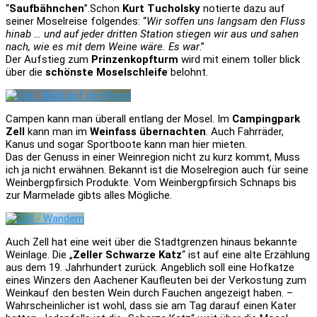
“
Saufbähnchen
”.Schon
Kurt Tucholsky
notierte dazu auf
seiner Moselreise folgendes: “
Wir soffen uns langsam den Fluss
hinab … und auf jeder dritten Station stiegen wir aus und sahen
nach, wie es mit dem Weine wäre. Es war
.”
Der Aufstieg zum
Prinzenkopfturm
wird mit einem toller blick
über die
schönste Moselschleife
belohnt.
Campen kann man überall entlang der Mosel. Im
Campingpark
Zell
kann man im
Weinfass übernachten
. Auch Fahrräder,
Kanus und sogar Sportboote kann man hier mieten.
Das der Genuss in einer Weinregion nicht zu kurz kommt, Muss
ich ja nicht erwähnen. Bekannt ist die Moselregion auch für seine
Weinbergpfirsich Produkte. Vom Weinbergpfirsich Schnaps bis
zur Marmelade gibts alles Mögliche.
Auch Zell hat eine weit über die Stadtgrenzen hinaus bekannte
Weinlage. Die „
Zeller Schwarze Katz
“ ist auf eine alte Erzählung
aus dem 19. Jahrhundert zurück. Angeblich soll eine Hofkatze
eines Winzers den Aachener Kaufleuten bei der Verkostung zum
Weinkauf den besten Wein durch Fauchen angezeigt haben. –
Wahrscheinlicher ist wohl, dass sie am Tag darauf einen Kater