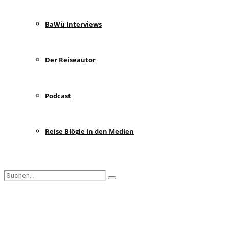
BaWü Interviews
Der Reiseautor
Podcast
Reise Blögle in den Medien
Search
Search
for:
Facebook
Instagram
Pinterest
Youtube
Rss
Spotify