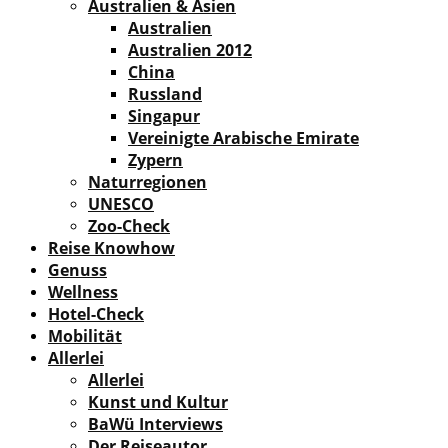
Australien & Asien
Australien
Australien 2012
China
Russland
Singapur
Vereinigte Arabische Emirate
Zypern
Naturregionen
UNESCO
Zoo-Check
Reise Knowhow
Genuss
Wellness
Hotel-Check
Mobilität
Allerlei
Allerlei
Kunst und Kultur
BaWü Interviews
Der Reiseautor