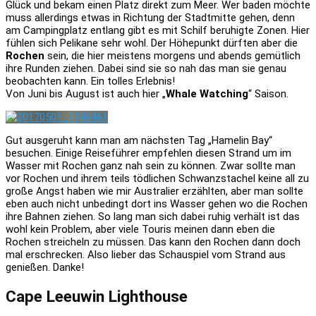
Glück und bekam einen Platz direkt zum Meer. Wer baden möchte
muss allerdings etwas in Richtung der Stadtmitte gehen, denn
am Campingplatz entlang gibt es mit Schilf beruhigte Zonen. Hier
fühlen sich Pelikane sehr wohl. Der Höhepunkt dürften aber die
Rochen
sein, die hier meistens morgens und abends gemütlich
ihre Runden ziehen. Dabei sind sie so nah das man sie genau
beobachten kann. Ein tolles Erlebnis!
Von Juni bis August ist auch hier „
Whale Watching
“ Saison.
Gut ausgeruht kann man am nächsten Tag „Hamelin Bay“
besuchen. Einige Reiseführer empfehlen diesen Strand um im
Wasser mit Rochen ganz nah sein zu können. Zwar sollte man
vor Rochen und ihrem teils tödlichen Schwanzstachel keine all zu
große Angst haben wie mir Australier erzählten, aber man sollte
eben auch nicht unbedingt dort ins Wasser gehen wo die Rochen
ihre Bahnen ziehen. So lang man sich dabei ruhig verhält ist das
wohl kein Problem, aber viele Touris meinen dann eben die
Rochen streicheln zu müssen. Das kann den Rochen dann doch
mal erschrecken. Also lieber das Schauspiel vom Strand aus
genießen. Danke!
Cape Leeuwin Lighthouse