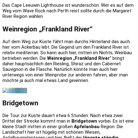
Das Cape Leeuwin Lighthouse ist wunderschön. Wer es auf dem
Weg vom Wave Rock nach Perth reist sollte durch die Margaret
River Region wählen.
Weinregion
„
Frankland River
“
Auf dem Weg zur Küste fährt man durchs Hinterland das auch
hier vom Ackerbau lebt. Die Gegend um den Frankland River ist
relativ mediterran. So kann auch hier, mitten im Nichts, Weinbau
betrieben werden. Die
Weinregion
„
Frankland River
“ bringt
daher hauptsächlich den Riesling, Shiraz und den Cabernet
Sauvignon in die Flasche. Natürlich könnte man auch hier
unterwegs von einer Weinprobe zur anderen fahren, aber man
möchte ja auch mal etwas Land gewinnen.
Bridgetown
Die Tour zur Küste dauert etwa 6 Stunden. Nach etwa zwei
Drittel der Strecke kommt man in
Bridgetown
vorbei. Es ist eine
kleine Stadt mitten in einer großen
Apfelanbau
Region. Die
Landschaft hier ist hügelig mit schönen Wiesen,
Apfelbaumplantagen und hier fließt der
längste ständig