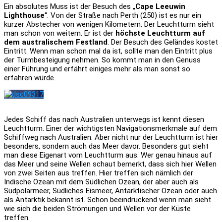
Ein absolutes Muss ist der Besuch des „
Cape Leeuwin
Lighthouse
“. Von der Straße nach Perth (250) ist es nur ein
kurzer Abstecher von wenigen Kilometern. Der Leuchtturm sieht
man schon von weitem. Er ist der
höchste Leuchtturm auf
dem australischem Festland
. Der Besuch des Geländes kostet
Eintritt. Wenn man schon mal da ist, sollte man den Eintritt plus
der Turmbesteigung nehmen. So kommt man in den Genuss
einer Führung und erfährt einiges mehr als man sonst so
erfahren würde.
Jedes Schiff das nach Australien unterwegs ist kennt diesen
Leuchtturm. Einer der wichtigsten Navigationsmerkmale auf dem
Schiffweg nach Australien. Aber nicht nur der Leuchtturm ist hier
besonders, sondern auch das Meer davor. Besonders gut sieht
man diese Eigenart vom Leuchtturm aus. Wer genau hinaus auf
das Meer und seine Wellen schaut bemerkt, dass sich hier Wellen
von zwei Seiten aus treffen. Hier treffen sich nämlich der
Indische Ozean mit dem Südlichen Ozean, der aber auch als
Südpolarmeer, Südliches Eismeer, Antarktischer Ozean oder auch
als Antarktik bekannt ist. Schon beeindruckend wenn man sieht
wie sich die beiden Strömungen und Wellen vor der Küste
treffen.