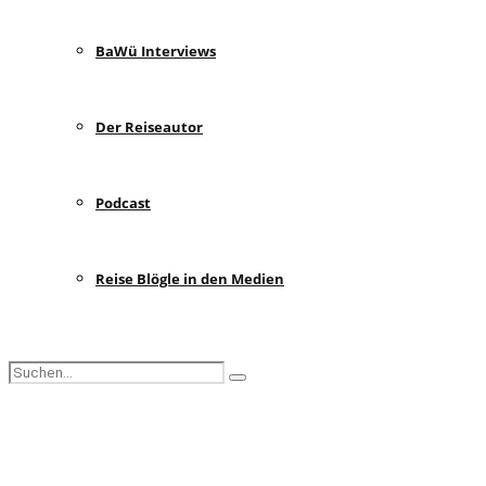
BaWü Interviews
Der Reiseautor
Podcast
Reise Blögle in den Medien
Search
Search
for:
Facebook
Instagram
Pinterest
Youtube
Rss
Spotify