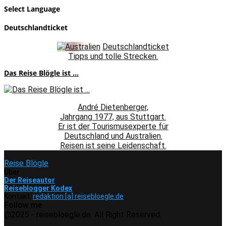
Select Language
Deutschlandticket
Deutschlandticket
Tipps und tolle Strecken.
Das Reise Blögle ist ...
André Dietenberger,
Jahrgang 1977, aus Stuttgart.
Er ist der Tourismusexperte für
Deutschland und Australien.
Reisen ist seine Leidenschaft.
Reise Blögle
Über
Der Reiseautor
Reiseblogger Kodex
Kontakt:
redaktion [a] reisebloegle.de
Follow me
Facebook
Instagram
Pinterest
Youtube
Rss
Spotify
@2025 - reisebloegle.de. All Right Reserved.