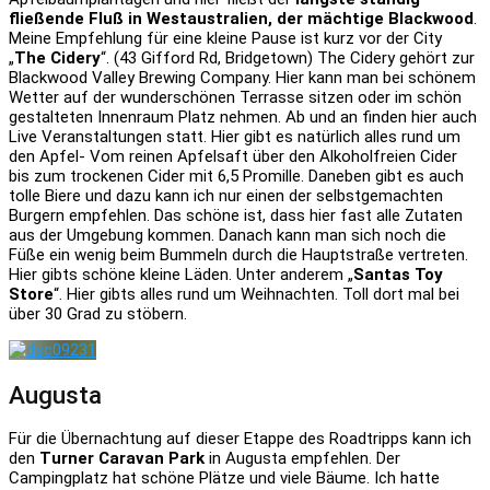
fließende Fluß in Westaustralien, der mächtige Blackwood
.
Meine Empfehlung für eine kleine Pause ist kurz vor der City
„
The Cidery
“. (43 Gifford Rd, Bridgetown) The Cidery gehört zur
Blackwood Valley Brewing Company. Hier kann man bei schönem
Wetter auf der wunderschönen Terrasse sitzen oder im schön
gestalteten Innenraum Platz nehmen. Ab und an finden hier auch
Live Veranstaltungen statt. Hier gibt es natürlich alles rund um
den Apfel- Vom reinen Apfelsaft über den Alkoholfreien Cider
bis zum trockenen Cider mit 6,5 Promille. Daneben gibt es auch
tolle Biere und dazu kann ich nur einen der selbstgemachten
Burgern empfehlen. Das schöne ist, dass hier fast alle Zutaten
aus der Umgebung kommen. Danach kann man sich noch die
Füße ein wenig beim Bummeln durch die Hauptstraße vertreten.
Hier gibts schöne kleine Läden. Unter anderem „
Santas Toy
Store
“. Hier gibts alles rund um Weihnachten. Toll dort mal bei
über 30 Grad zu stöbern.
Augusta
Für die Übernachtung auf dieser Etappe des Roadtripps kann ich
den
Turner Caravan Park
in Augusta empfehlen. Der
Campingplatz hat schöne Plätze und viele Bäume. Ich hatte