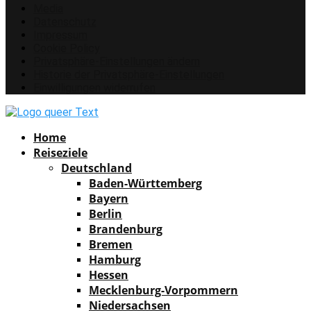
Media
Datenschutz
Impressum
Cookie Policy
Privatsphäre-Einstellungen ändern
Historie der Privatsphäre-Einstellungen
Einwilligungen widerrufen
Facebook
Instagram
Pinterest
Youtube
Rss
Spotify
Home
Reiseziele
Deutschland
Baden-Württemberg
Bayern
Berlin
Brandenburg
Bremen
Hamburg
Hessen
Mecklenburg-Vorpommern
Niedersachsen