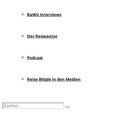
BaWü Interviews
Der Reiseautor
Podcast
Reise Blögle in den Medien
Search
Search
for:
Facebook
Instagram
Pinterest
Youtube
Rss
Spotify