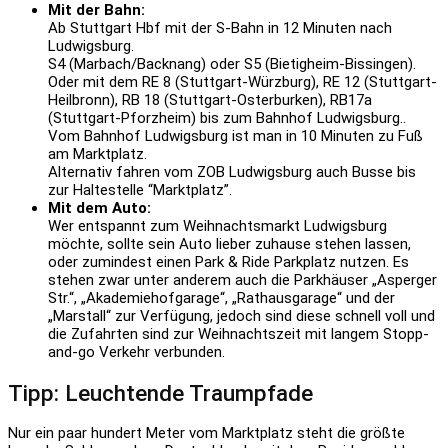
Mit der Bahn:
Ab Stuttgart Hbf mit der S-Bahn in 12 Minuten nach
Ludwigsburg.
S4 (Marbach/Backnang) oder S5 (Bietigheim-Bissingen).
Oder mit dem RE 8 (Stuttgart-Würzburg), RE 12 (Stuttgart-
Heilbronn), RB 18 (Stuttgart-Osterburken), RB17a
(Stuttgart-Pforzheim) bis zum Bahnhof Ludwigsburg..
Vom Bahnhof Ludwigsburg ist man in 10 Minuten zu Fuß
am Marktplatz.
Alternativ fahren vom ZOB Ludwigsburg auch Busse bis
zur Haltestelle “Marktplatz”.
Mit dem Auto:
Wer entspannt zum Weihnachtsmarkt Ludwigsburg
möchte, sollte sein Auto lieber zuhause stehen lassen,
oder zumindest einen Park & Ride Parkplatz nutzen. Es
stehen zwar unter anderem auch die Parkhäuser „Asperger
Str.“, „Akademiehofgarage“, „Rathausgarage“ und der
„Marstall“ zur Verfügung, jedoch sind diese schnell voll und
die Zufahrten sind zur Weihnachtszeit mit langem Stopp-
and-go Verkehr verbunden.
Tipp: Leuchtende Traumpfade
Nur ein paar hundert Meter vom Marktplatz steht die größte