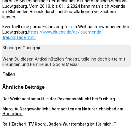
barocke Schlossanlage Deutschlands mit dem Residenzschloss
Ludwigsburg. Vom 26.10. bis 01.12.2024 kann man sich Abends
im Blühenden Barock durch Lichtinstallationen verzaubern
lassen.
Eventuell eine prima Ergänzung für ein Weihnachtswochenende in
Ludwigsburg.
https://www.blueba.de/de/leuchtende-
traumpfade.html
Sharing is Caring ❤️
Wenn Du diesen Artikel nützlich findest, teile ihn doch bitte mit
Freunden und Familie auf Social Media!
Teilen
Ähnliche Beiträge
Der Weihnachtsmarkt in der Ravennaschlucht bei Freiburg
Murg: Außergewöhnlich übernachten am Naturerlebnisbad am
Hochrhein
Ralf Zacherl, TV Koch: „Baden-Württemberg ist für mich…“