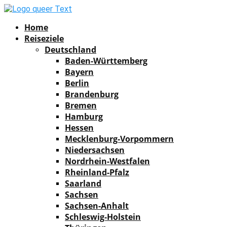
Facebook
Instagram
Pinterest
Youtube
Rss
Spotify
Home
Reiseziele
Deutschland
Baden-Württemberg
Bayern
Berlin
Brandenburg
Bremen
Hamburg
Hessen
Mecklenburg-Vorpommern
Niedersachsen
Nordrhein-Westfalen
Rheinland-Pfalz
Saarland
Sachsen
Sachsen-Anhalt
Schleswig-Holstein