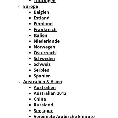
Thüringen
Europa
Belgien
Estland
Finnland
Frankreich
Italien
Niederlande
Norwegen
Österreich
Schweden
Schweiz
Serbien
Spanien
Australien & Asien
Australien
Australien 2012
China
Russland
Singapur
Vereinigte Arabische Emirate