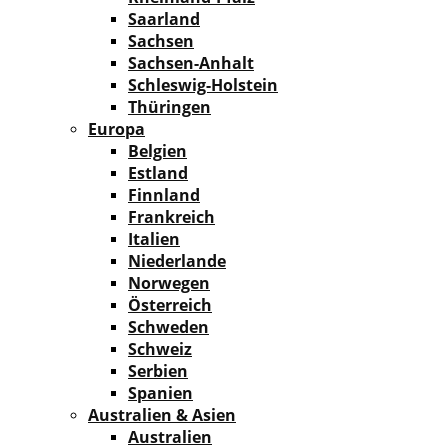
Saarland
Sachsen
Sachsen-Anhalt
Schleswig-Holstein
Thüringen
Europa
Belgien
Estland
Finnland
Frankreich
Italien
Niederlande
Norwegen
Österreich
Schweden
Schweiz
Serbien
Spanien
Australien & Asien
Australien