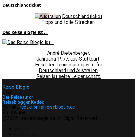
Deutschlandticket
Deutschlandticket
Tipps und tolle Strecken.
Das Reise Blögle ist ...
André Dietenberger,
Jahrgang 1977, aus Stuttgart.
Er ist der Tourismusexperte für
Deutschland und Australien.
Reisen ist seine Leidenschaft.
Reise Blögle
Über
Der Reiseautor
Reiseblogger Kodex
Kontakt:
redaktion [a] reisebloegle.de
Follow me
Facebook
Instagram
Pinterest
Youtube
Rss
Spotify
@2025 - reisebloegle.de. All Right Reserved.
Media
Datenschutz