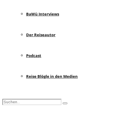
BaWü Interviews
Der Reiseautor
Podcast
Reise Blögle in den Medien
Search
Search
for:
Facebook
Instagram
Pinterest
Youtube
Rss
Spotify