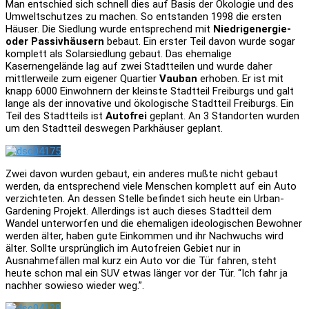
Man entschied sich schnell dies auf Basis der Ökologie und des
Umweltschutzes zu machen. So entstanden 1998 die ersten
Häuser. Die Siedlung wurde entsprechend mit
Niedrigenergie-
oder Passivhäusern
bebaut. Ein erster Teil davon wurde sogar
komplett als Solarsiedlung gebaut. Das ehemalige
Kasernengelände lag auf zwei Stadtteilen und wurde daher
mittlerweile zum eigener Quartier
Vauban
erhoben. Er ist mit
knapp 6000 Einwohnern der kleinste Stadtteil Freiburgs und galt
lange als der innovative und ökologische Stadtteil Freiburgs. Ein
Teil des Stadtteils ist
Autofrei
geplant. An 3 Standorten wurden
um den Stadtteil deswegen Parkhäuser geplant.
Zwei davon wurden gebaut, ein anderes mußte nicht gebaut
werden, da entsprechend viele Menschen komplett auf ein Auto
verzichteten. An dessen Stelle befindet sich heute ein Urban-
Gardening Projekt. Allerdings ist auch dieses Stadtteil dem
Wandel unterworfen und die ehemaligen ideologischen Bewohner
werden älter, haben gute Einkommen und ihr Nachwuchs wird
älter. Sollte ursprünglich im Autofreien Gebiet nur in
Ausnahmefällen mal kurz ein Auto vor die Tür fahren, steht
heute schon mal ein SUV etwas länger vor der Tür. “Ich fahr ja
nachher sowieso wieder weg.”.