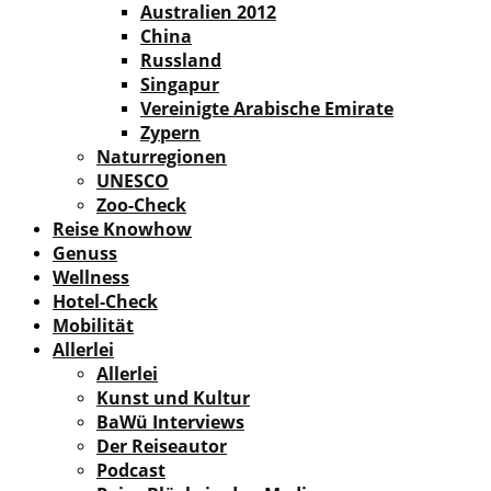
Australien 2012
China
Russland
Singapur
Vereinigte Arabische Emirate
Zypern
Naturregionen
UNESCO
Zoo-Check
Reise Knowhow
Genuss
Wellness
Hotel-Check
Mobilität
Allerlei
Allerlei
Kunst und Kultur
BaWü Interviews
Der Reiseautor
Podcast