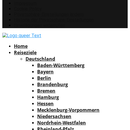
Impressum
Cookie Policy
Privatsphäre-Einstellungen ändern
Historie der Privatsphäre-Einstellungen
Einwilligungen widerrufen
Facebook
Instagram
Pinterest
Youtube
Rss
Spotify
Home
Reiseziele
Deutschland
Baden-Württemberg
Bayern
Berlin
Brandenburg
Bremen
Hamburg
Hessen
Mecklenburg-Vorpommern
Niedersachsen
Nordrhein-Westfalen
Rheinland-Pfalz