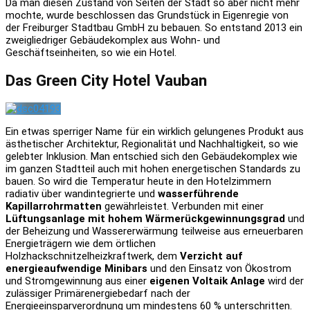
Da man diesen Zustand von Seiten der Stadt so aber nicht mehr
mochte, wurde beschlossen das Grundstück in Eigenregie von
der Freiburger Stadtbau GmbH zu bebauen. So entstand 2013 ein
zweigliedriger Gebäudekomplex aus Wohn- und
Geschäftseinheiten, so wie ein Hotel.
Das Green City Hotel Vauban
Ein etwas sperriger Name für ein wirklich gelungenes Produkt aus
ästhetischer Architektur, Regionalität und Nachhaltigkeit, so wie
gelebter Inklusion. Man entschied sich den Gebäudekomplex wie
im ganzen Stadtteil auch mit hohen energetischen Standards zu
bauen. So wird die Temperatur heute in den Hotelzimmern
radiativ über wandintegrierte und
wasserführende
Kapillarrohrmatten
gewährleistet. Verbunden mit einer
Lüftungsanlage mit hohem Wärmerückgewinnungsgrad
und
der Beheizung und Wassererwärmung teilweise aus erneuerbaren
Energieträgern wie dem örtlichen
Holzhackschnitzelheizkraftwerk, dem
Verzicht auf
energieaufwendige Minibars
und den Einsatz von Ökostrom
und Stromgewinnung aus einer
eigenen Voltaik Anlage
wird der
zulässiger Primärenergiebedarf nach der
Energieeinsparverordnung um mindestens 60 % unterschritten.