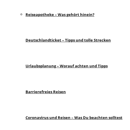
Reiseapotheke – Was gehört hinein?
Deutschlandticket – Tipps und tolle Strecken
Urlaubsplanung – Worauf achten und Tipps
Barrierefreies Reisen
Coronavirus und Reisen – Was Du beachten solltest