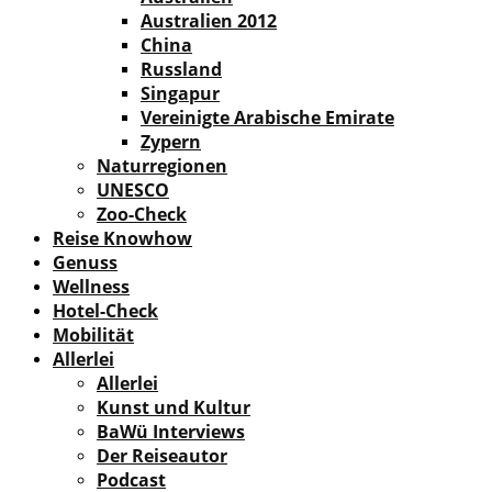
Australien 2012
China
Russland
Singapur
Vereinigte Arabische Emirate
Zypern
Naturregionen
UNESCO
Zoo-Check
Reise Knowhow
Genuss
Wellness
Hotel-Check
Mobilität
Allerlei
Allerlei
Kunst und Kultur
BaWü Interviews
Der Reiseautor
Podcast