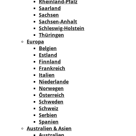
Rheinland-Pfalz
Saarland
Sachsen
Sachsen-Anhalt
Schleswig-Holstein
Thüringen
Europa
Belgien
Estland
Finnland
Frankreich
Italien
Niederlande
Norwegen
Österreich
Schweden
Schweiz
Serbien
Spanien
Australien & Asien
Australien