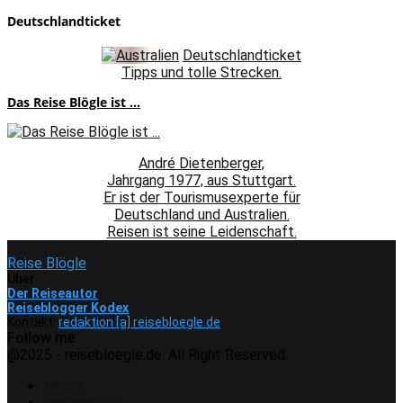
Deutschlandticket
Deutschlandticket
Tipps und tolle Strecken.
Das Reise Blögle ist ...
André Dietenberger,
Jahrgang 1977, aus Stuttgart.
Er ist der Tourismusexperte für
Deutschland und Australien.
Reisen ist seine Leidenschaft.
Reise Blögle
Über
Der Reiseautor
Reiseblogger Kodex
Kontakt:
redaktion [a] reisebloegle.de
Follow me
Facebook
Instagram
Pinterest
Youtube
Rss
Spotify
@2025 - reisebloegle.de. All Right Reserved.
Media