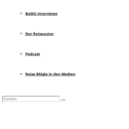
BaWü Interviews
Der Reiseautor
Podcast
Reise Blögle in den Medien
Search
Search
for:
Facebook
Instagram
Pinterest
Youtube
Rss
Spotify