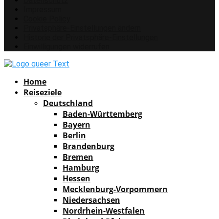
Datenschutz
Impressum
Cookie Policy
Privatsphäre-Einstellungen ändern
Historie der Privatsphäre-Einstellungen
Einwilligungen widerrufen
Facebook
Instagram
Pinterest
Youtube
Rss
Spotify
Home
Reiseziele
Deutschland
Baden-Württemberg
Bayern
Berlin
Brandenburg
Bremen
Hamburg
Hessen
Mecklenburg-Vorpommern
Niedersachsen
Nordrhein-Westfalen